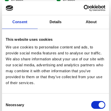
Délai d'expédition :1 - 3 jours
1 321 PLN
1 265 PLN
Consent
Details
About
This website uses cookies
We use cookies to personalise content and ads, to
provide social media features and to analyse our traffic.
We also share information about your use of our site with
Crémaillère de direction
Crémaillère de direction
our social media, advertising and analytics partners who
hydraulique avec tiges Jeep
hydraulique avec tiges Jeep
may combine it with other information that you’ve
Commander 05-10, Jeep Grand
Cherokee 01-07
Cherokee 05-10
provided to them or that they’ve collected from your use
of their services.
Numéro d'article :
JP201RT
Numéro d'article :
JP203RT
État
Reconditionné
État
Reconditionné
En stock
En stock
Consent
Necessary
Selection
1 514 PLN