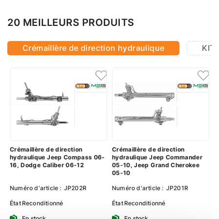
20 MEILLEURS PRODUITS
Crémaillère de direction hydraulique
KIT 
Crémaillère de direction
Crémaillère de direction
hydraulique Jeep Compass 06-
hydraulique Jeep Commander
16, Dodge Caliber 06-12
05-10, Jeep Grand Cherokee
05-10
Numéro d'article :
JP202R
Numéro d'article :
JP201R
État
Reconditionné
État
Reconditionné
En stock
En stock