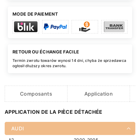
MODE DE PAIEMENT
RETOUR OU ÉCHANGE FACILE
Termin zwrotu towarów wynosi 14 dni, chyba że sprzedawca
ogłosił dłuższy okres zwrotu.
Composants
Application
C
APPLICATION DE LA PIÈCE DÉTACHÉE
AUDI
A2
2000-2005