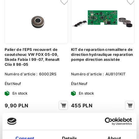
Palier de l'EPS recouvert de
KIT de reparation cremaillere de
caoutchouc VW FOX 05-09,
direction hydraulique reparation
Skoda Fabia I 99-07, Renault
pompe direction assistée
Clio II 98-05
Numéro d'article :
60002RS
Numéro d'article :
AU8101KIT
État
Neuf
État
Neuf
En stock
En stock
9,90 PLN
455 PLN
Consent
Details
About