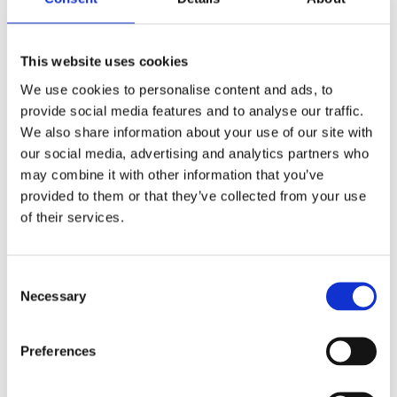
This website uses cookies
Réservoir de pompe EHPS VW
Kit de réparation de la pompe
We use cookies to personalise content and ads, to
FOX 05-09, Audi A1 10-18,
EGR VW FOX 05-09, Audi A1 10-
Skoda Fabia I 99-07
18, Ford Kuga 08-13
provide social media features and to analyse our traffic.
We also share information about your use of our site with
Numéro d'article :
SK302TANK
Numéro d'article :
SK8101KIT
our social media, advertising and analytics partners who
État
Neuf
État
Neuf
may combine it with other information that you’ve
En stock
En stock
provided to them or that they’ve collected from your use
of their services.
151 PLN
Consent
Necessary
RÉPARATION
Selection
Preferences
INSCRIPTION POUR RÉPARATION
Pays
*