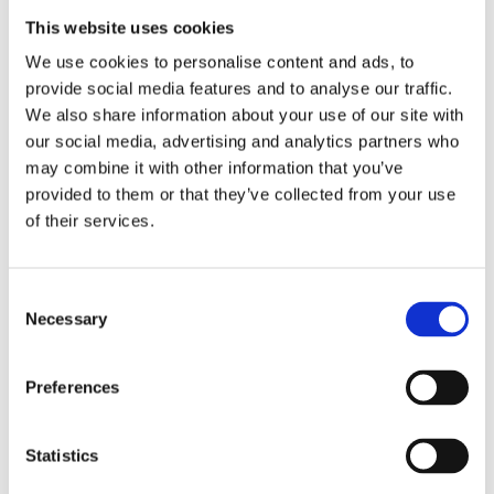
This website uses cookies
We use cookies to personalise content and ads, to
Бачок насоса ЭГУР VW FOX 05-
Ремкомплект насоса ЭГУР VW
09, Audi A1 10-18, Skoda Fabia I
FOX 05-09, Audi A1 10-18, Ford
provide social media features and to analyse our traffic.
99-07
Kuga 08-13
We also share information about your use of our site with
Номер артикула:
SK302TANK
Номер артикула:
SK8101KIT
our social media, advertising and analytics partners who
may combine it with other information that you’ve
Состояние
Новый
Состояние
Новый
provided to them or that they’ve collected from your use
В наличии
В наличии
of their services.
151 PLN
Consent
Necessary
Selection
РЕМОНТ
Preferences
ЗАПИСАТЬСЯ НА РЕМОНТ АГРЕГАТА
Statistics
Страна
*