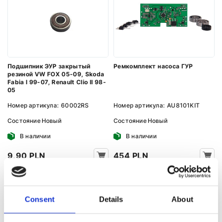
Подшипник ЭУР закрытый
Ремкомплект насоса ГУР
резиной VW FOX 05-09, Skoda
Fabia I 99-07, Renault Clio II 98-
05
Номер артикула:
60002RS
Номер артикула:
AU8101KIT
Состояние
Новый
Состояние
Новый
В наличии
В наличии
9,90 PLN
454 PLN
Consent
Details
About