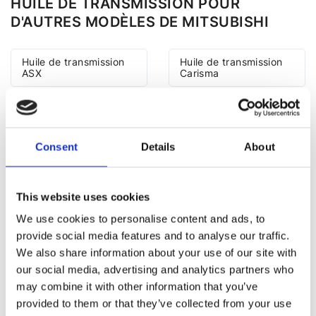
HUILE DE TRANSMISSION POUR
D'AUTRES MODÈLES DE MITSUBISHI
Huile de transmission
Huile de transmission
ASX
Carisma
Huile de transmission
Huile de transmission
Colt
Galant
Consent
Details
About
Huile de transmission
Huile de transmission
Grandis
L200
This website uses cookies
Huile de transmission
Huile de transmission
We use cookies to personalise content and ads, to
Lancer
Outlander
provide social media features and to analyse our traffic.
We also share information about your use of our site with
Huile de transmission
Huile de transmission
Pajero
Pajero Pinin
our social media, advertising and analytics partners who
may combine it with other information that you’ve
provided to them or that they’ve collected from your use
Huile de transmission
Huile de transmission