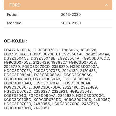
FORD
Fusion
2013-2020
Mondeo
2013-2020
OE-КОДЫ:
FO422.NL00.R, FG9C3D070EC, 1886026, 1886028,
EG9Z3504AE, FG9C3D070ED, HG9Z3504AE, dg9z3504ae,
DG9Z3504CE, DG9Z3504BE, EG9Z3504A, FG9C3D070CC,
FG9C3D070CE, 2120439, 1939827, FG9C3D070CB,
2025780, FG9C3D070CD, 2358270, HG9C3D070GA,
HG9C3D070EA, FG9C3D070EB, 2014130, 2120436,
DG9C3D080AH, DG9C3D080AJ, DG9C3D080AG,
FG9C3D080ED, EG9C3D080AB, EG9C3D080AC,
EG9C3D070AG, EG9C3D070AH, HG9C3D080AK,
KG9C3D080FE, JG9C3D070DA, 2322490, 2322489,
HG9C3D070EC, 2356397, 2322931, HG9Z3504S,
KG9Z3504G, FG9C3D080AA, 2322929, HG9C3D070GC,
KG9C3D070BC, KG9C3D070DC, HG9C3D070GD, 2480357,
HG9C3D070ED, 2480355, LG9C3D070DC, 2467579,
LG9C3D070BC, 2469051