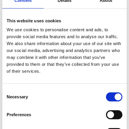
Consent
Details
About
This website uses cookies
We use cookies to personalise content and ads, to
provide social media features and to analyse our traffic.
We also share information about your use of our site with
our social media, advertising and analytics partners who
Подшипник ЭУР опорный
Контактная группа ЭУР Ford
Mercedes-Benz GLS X166 16-
Galaxy 06-15, Ford Mondeo V
may combine it with other information that you’ve
19, Mercedes-Benz ML W166
13-20, Ford Fusion 13-20
provided to them or that they’ve collected from your use
11-15, BMW 5 F10-18 10-17
of their services.
Номер артикула:
Номер артикула:
BW406.NLR0.BR
FO422.NL00.CNT
Consent
Состояние
Новый
Состояние
Новый
Necessary
Selection
В наличии
В наличии
163 PLN
86 PLN
Preferences