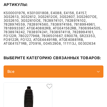
АРТИКУЛЫ:
KS00001976, KS01001808, E4088, E4156, E4157,
3GS2613, 3GS2612, 3GS2612OE, 3GS2607, 3GS2607OE,
3GS2610, 3GS2610OE, 7828974101, 7828974102,
7828974559, 7828974560, 7838974186, 7818994961,
7818993387, ATGE40882RB, ATGE41562RB, 7806994505,
7838974242, 7838974241, 7838974118, 7828994161,
FO122R, 7802277968, 7806501667, ER0078, SR23353,
FO9122R, FO122, ATGE44491RB, ATGE40881RB,
ATGE41571RB, 270916, 00452908, 111113J, 00302634
ВЫБЕРИТЕ КАТЕГОРИЮ СВЯЗАННЫХ ТОВАРОВ:
Все