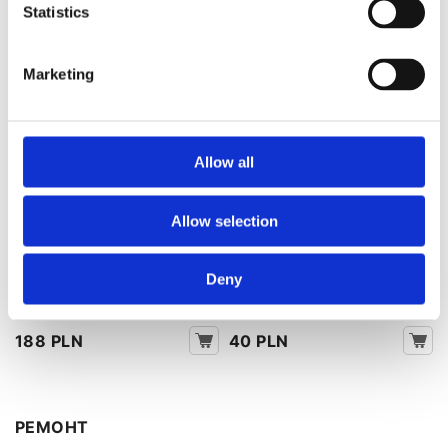
Statistics
Marketing
Ремень привода рейки ЭУР
Защитная крышка рейки ЭУР
Ford Galaxy 15-, Ford Mondeo V
датчика момента Ford Galaxy
Allow all
13-20, Ford Fusion 13-20
15-, Ford Mondeo V 13-20, Ford
Fusion 13-20
Номер артикула:
Номер артикула:
Allow selection
FO422.NL00.BLT
FO422.NL00.CAP
Состояние
Новый
Состояние
Новый
Deny
В наличии
В наличии
188 PLN
40 PLN
РЕМОНТ