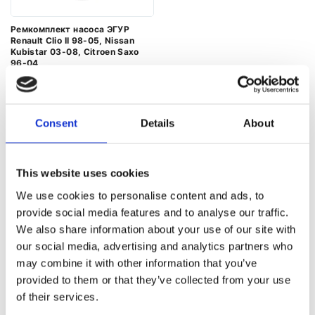
Ремкомплект насоса ЭГУР
Renault Clio II 98-05, Nissan
Kubistar 03-08, Citroen Saxo
96-04
Номер артикула:
RE8101KIT
Состояние
Новый
Consent
Details
About
В наличии
141 PLN
This website uses cookies
We use cookies to personalise content and ads, to
provide social media features and to analyse our traffic.
РЕМОНТ
We also share information about your use of our site with
our social media, advertising and analytics partners who
ЗАПИСАТЬСЯ НА РЕМОНТ АГРЕГАТА
may combine it with other information that you’ve
provided to them or that they’ve collected from your use
Страна
*
of their services.