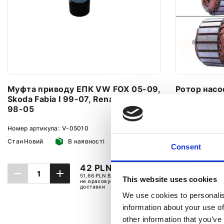
Муфта приводу ЕПК VW FOX 05-09,
Ротор насос
Skoda Fabia I 99-07, Renault Clio II
98-05, Peu
98-05
Kubistar 0
Номер артикула:
V-05010
Номер артикул
Стан
Новий
В наявності
Стан
Новий
Consent
42 PLN
51,66 PLN Включно 23% VAT,
This website uses cookies
не враховує вартості
доставки
We use cookies to personalis
information about your use of
ДОДАТИ ДО КОШИКА
ДОД
other information that you’ve