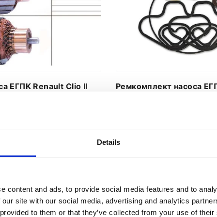
а ЕГПК Renault Clio II
Ремкомплект насоса ЕГП
geot 106 91-03, Nissan
Clio II 98-05, Nissan Kub
3-08
Citroen Saxo 96-04
а:
T-00012A
Номер артикула:
RE8101KIT
В наявності
Стан
Новий
В наявності
Details
240 PLN
141 PL
295 PLN Включно 23% VAT,
173 PLN Вк
не враховує вартості
не враховує
доставки
доставки
e content and ads, to provide social media features and to analy
 our site with our social media, advertising and analytics partn
АТИ ДО КОШИКА
ДОДАТИ ДО КО
 provided to them or that they’ve collected from your use of their