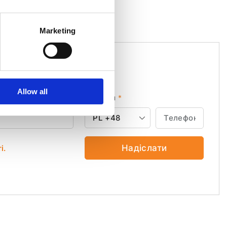
Marketing
Allow all
Телефон
*
PL
+48
Надіслати
і.