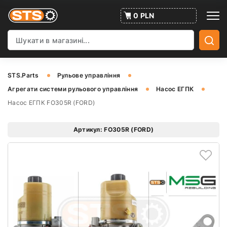
0 PLN
STS.Parts
Рульове управління
Агрегати системи рульового управління
Насос ЕГПК
Насос ЕГПК FO305R (FORD)
Артикул: FO305R (FORD)