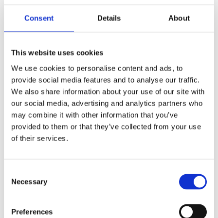
РЕМОНТ
Consent
Details
About
ЗАПИСАТИСЯ НА РЕМОНТ АГРЕГАТУ
This website uses cookies
Країна
*
We use cookies to personalise content and ads, to
provide social media features and to analyse our traffic.
Poland
We also share information about your use of our site with
our social media, advertising and analytics partners who
Ім'я
*
may combine it with other information that you’ve
provided to them or that they’ve collected from your use
of their services.
Телефон
*
PL
+48
Consent
Necessary
Selection
Зверніть увагу на нашу
Політику
конфіденційності.
Preferences