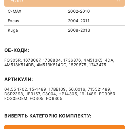
FORD
C-MAX
2002-2010
Focus
2004-2011
Kuga
2008-2013
OE-КОДИ:
FO305R, 1678087, 1708804, 1736876, 4M513K514DA,
4M513K514DB, 4M513K514DC, 1829875, 1743475
АРТИКУЛИ:
04.55.1702, 15-1489, 17BE109, 56.0016, 715521489,
DSP2398, JER157, G3004, HP14305, 19-1489, FO305R,
FO305OEM, FO305, FO9305
ВИБЕРІТЬ КАТЕГОРІЮ КОМПЛЕКТУ: