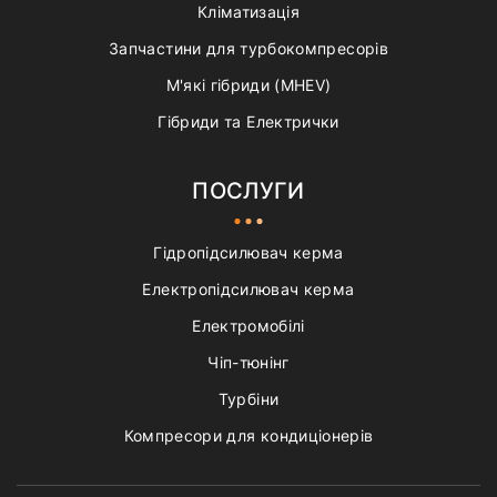
Кліматизація
Запчастини для турбокомпресорів
М'які гібриди (MHEV)
Гібриди та Електрички
ПОСЛУГИ
Гідропідсилювач керма
Електропідсилювач керма
Електромобілі
Чіп-тюнінг
Турбіни
Компресори для кондиціонерів