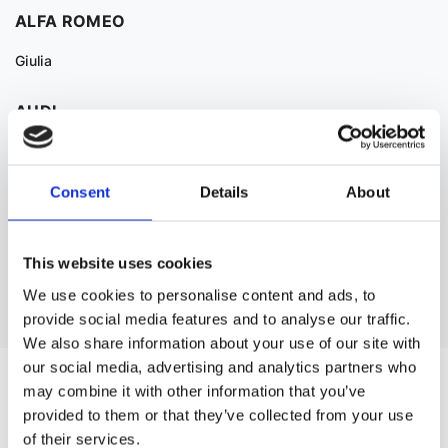
ALFA ROMEO
Giulia
AUDI
A3
A4
Consent
Details
About
A5
A6
This website uses cookies
We use cookies to personalise content and ads, to
Дивитися більше
provide social media features and to analyse our traffic.
We also share information about your use of our site with
our social media, advertising and analytics partners who
ВАМ ТАКОЖ МОЖЕ СПОДОБАТИСЯ
may combine it with other information that you’ve
provided to them or that they’ve collected from your use
Рульова рейка з ГПК
Рульова рейка бе
of their services.