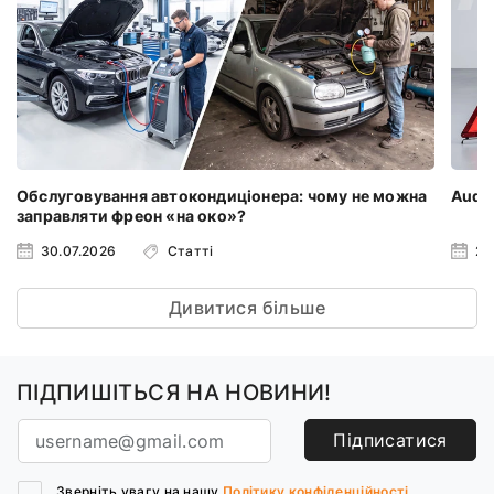
Обслуговування автокондиціонера: чому не можна
Audi 
заправляти фреон «на око»?
30.07.2026
Статті
23
Дивитися більше
ПІДПИШІТЬСЯ НА НОВИНИ!
Підписатися
Зверніть увагу на нашу
Політику конфіденційності.