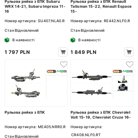
Рульова рейка з ЕПК Subaru
Рульова рейка з ЕПК Renault
WRX 14-21, Subaru Impreza 11-
Talisman 15-22, Renault Espace
16
15-
Номер артикула:
SU407.NLA0.R
Номер артикула:
RE442.NLF0.R
Стан
Відновлений
Стан
Відновлений
В наявності
В наявності
1 797 PLN
1 849 PLN
Рульова рейка з ЕПК
Рульова рейка з ЕПК Chevrolet
Volt 15-19, Chevrolet Cruze 16-
Номер артикула:
ME405.NRR0.R
Номер артикула:
CR408.NLF0.RT
Стан
Відновлений