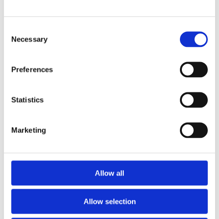
Consent
Necessary
Selection
Preferences
Рульова рейка з ГПК VW
Рульова рейка з ГПК Hyundai
Statistics
Transporter T5 03-15
H350 15-, VW Crafter 06-16,
Mercedes-Benz Sprinter 906
06-18
Marketing
Номер артикула:
VW214R
Номер артикула:
VW217R
Стан
Відновлений
Стан
Відновлений
В наявності
В наявності
Allow all
1 480 PLN
1 480 PLN
Allow selection