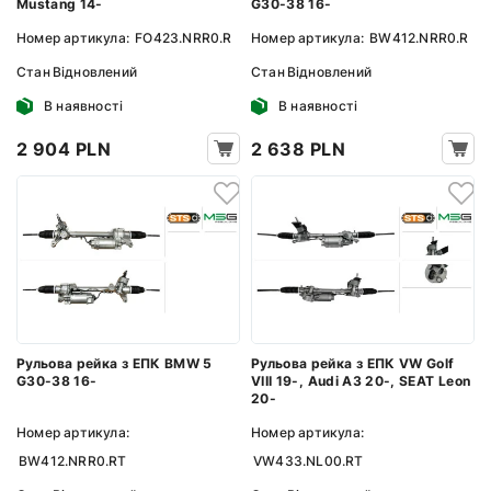
Mustang 14-
G30-38 16-
Номер артикула:
FO423.NRR0.R
Номер артикула:
BW412.NRR0.R
Стан
Відновлений
Стан
Відновлений
В наявності
В наявності
2 904 PLN
2 638 PLN
Рульова рейка з ЕПК BMW 5
Рульова рейка з ЕПК VW Golf
G30-38 16-
VIII 19-, Audi A3 20-, SEAT Leon
20-
Номер артикула:
Номер артикула:
BW412.NRR0.RT
VW433.NL00.RT