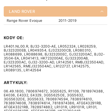
LAND ROVER
Range Rover Evoque
2011-2019
KODY OE:
LR401.NL00.R, BJ32-3200-AE, LR052324, LR026259,
BJ323200EB, LR049354, EJ323200CB, LR080310,
LR088699, LR088698, BJ323200EC, GJ323200AC, BJ32-
3504-EA, LR041413, HK723200AE, GJ323200AB,
EJ323200AC, GJ32-3200-AD, LR142561, RMBJ323504AD,
LR142565, RMEJ323504AC, LR122727, LR142575,
LR089135, LR142564
ARTYKUŁY:
06.49.1800, 7806974672, 3GS5625, R1109, 7818974388,
E4036, E4332, E4329, 3GS5625OE, 3GS5632,
3GS5632OE, 3GS5633, 7806974594, 7838974610,
7838974608, 7838974614, 7818974386, ATGE43291RB,
ATGE43321RB, 7828974882, LR101R, LR9101R, LR101,
ATGE40361RB, ATGE40362RB, HK723504AB