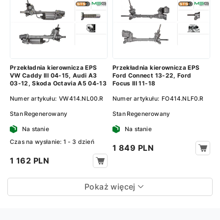
Przekładnia kierownicza EPS
Przekładnia kierownicza EPS
VW Caddy III 04-15, Audi A3
Ford Connect 13-22, Ford
03-12, Skoda Octavia A5 04-13
Focus III 11-18
Numer artykułu:
VW414.NL00.R
Numer artykułu:
FO414.NLF0.R
Stan
Regenerowany
Stan
Regenerowany
Na stanie
Na stanie
Сzas na wysłanie: 1 - 3 dzień
1 849 PLN
1 162 PLN
Pokaż więcej