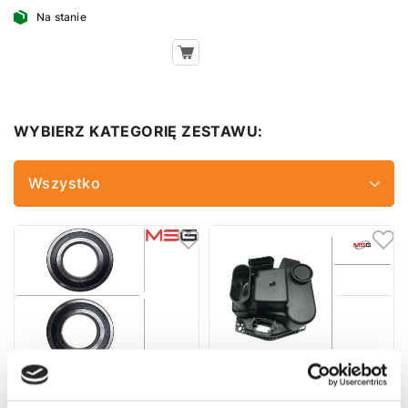
Na stanie
WYBIERZ KATEGORIĘ ZESTAWU:
Wszystko
Łożysko EPS wspierający
Pokrywka ochronna plastikowa
Mercedes-Benz GLS X166 16-
przekładni kierowniczej z EPS