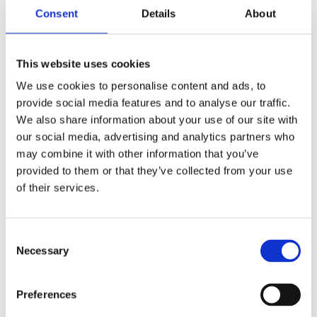
19, Mercedes-Benz ML W166
blok Mercedes-Benz GLE W166
Consent
Details
About
11-15, BMW 5 F10-18 10-17
15-18, Mercedes-Benz GLS
X166 16-19, Mercedes-Benz ML
W166 11-15
Numer artykułu:
BW406.NLR0.BR
Numer artykułu:
This website uses cookies
ME402.NL00.CAP
Stan
Nowy
We use cookies to personalise content and ads, to
Stan
Nowy
Na stanie
provide social media features and to analyse our traffic.
We also share information about your use of our site with
Na stanie
163 PLN
our social media, advertising and analytics partners who
89 PLN
may combine it with other information that you’ve
provided to them or that they’ve collected from your use
of their services.
NAPRAWA
Consent
Necessary
Selection
ZAPISZ SIĘ NA NAPRAWĘ URZĄDZENIA
Kraj
*
Preferences
Poland