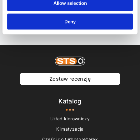
ZAPISZ SIĘ NA NEWSY!
Allow selection
Subskrybować
Deny
Proszę zwrócić uwagę na naszą
Polityka prywatności.
Zostaw recenzję
Katalog
Układ kierowniczy
Klimatyzacja
Części do turbosprężarek