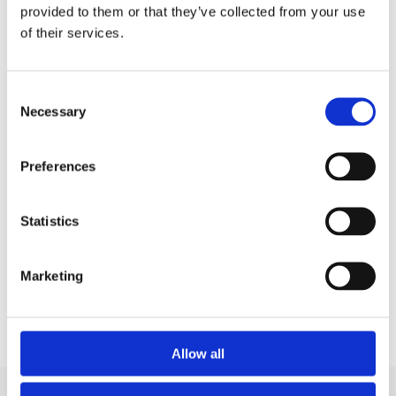
provided to them or that they’ve collected from your use
of their services.
Consent
Necessary
Selection
Preferences
Serwisowanie klimatyzacji samochodowej: dlaczego
Audi 
nie należy uzupełniać freonu „na oko”?
Statistics
30.07.2026
Artykuły
23
Marketing
Pokaż więcej
Allow all