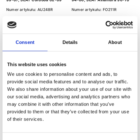
Numer artykułu:
AU248R
Numer artykułu:
FO211R
Stan
Regenerowany
Stan
Regenerowany
Na stanie
Na stanie
Сzas na wysłanie: 1 - 3 dzień
794 PLN
Consent
Details
About
952 PLN
This website uses cookies
We use cookies to personalise content and ads, to
provide social media features and to analyse our traffic.
We also share information about your use of our site with
our social media, advertising and analytics partners who
may combine it with other information that you’ve
Przekładnia kierownicza ze
Przekładnia kierownicza ze
provided to them or that they’ve collected from your use
wspomaganiem hydraulicznym
wspomaganiem hydraulicznym
of their services.
VW Polo 02-09, Skoda Fabia I
VW Polo 02-09, Audi A2 00-
99-07, SEAT Cordoba 02-09
05, Skoda Fabia I 99-07
Numer artykułu:
SK203R
Numer artykułu:
AU228R