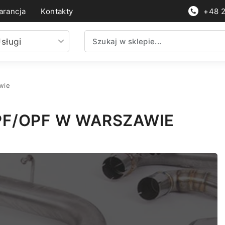
rancja
Kontakty
+48 
sługi
wie
PF/OPF W WARSZAWIE