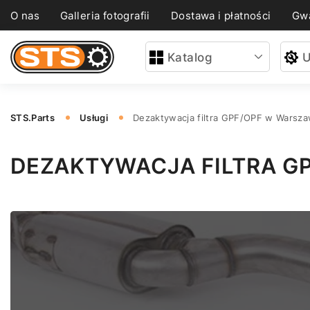
O nas
Galleria fotografii
Dostawa i płatności
Gwa
Katalog
U
STS.Parts
Usługi
Dezaktywacja filtra GPF/OPF w Warsza
DEZAKTYWACJA FILTRA G