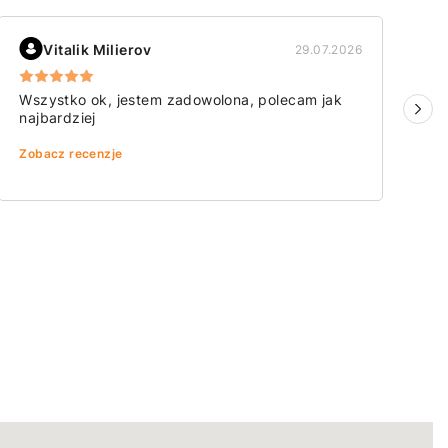
Vitalik Milierov
29.07.2026
Wszystko ok, jestem zadowolona, polecam jak
B
najbardziej
Zo
Zobacz recenzje