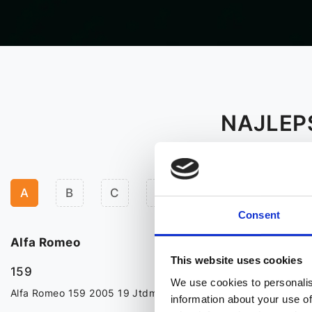
NAJLEP
A
B
C
D
F
H
I
Consent
Alfa Romeo
Alfa Romeo St
This website uses cookies
159
We use cookies to personalis
Audi
Alfa Romeo 159 2005 19 Jtdm 16v 150 Hp
information about your use of