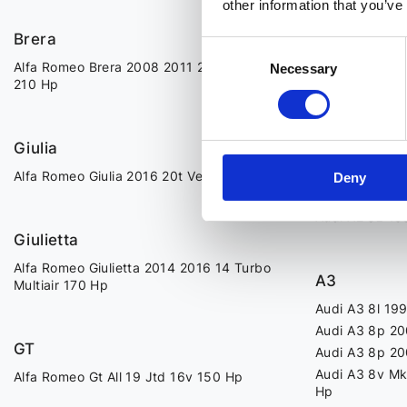
other information that you’ve
A1
Brera
Audi A1 2010 
Consent
Audi A1 2015 
Alfa Romeo Brera 2008 2011 24 Jtdm 20v
Necessary
Selection
Audi A1 8x 20
210 Hp
Audi A1 8x 20
Audi A1 Gb 20
Giulia
Alfa Romeo Giulia 2016 20t Veloce 280 Hp
Deny
A2
Audi A2 8z 19
Giulietta
Alfa Romeo Giulietta 2014 2016 14 Turbo
A3
Multiair 170 Hp
Audi A3 8l 19
Audi A3 8p 20
GT
Audi A3 8p 20
Audi A3 8v Mk
Alfa Romeo Gt All 19 Jtd 16v 150 Hp
Hp