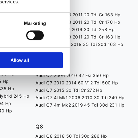
 services.
Q5
Fwd 218 Hp
Quattro 272 Hp
Audi Q5 8r 2008 2011 20 Tdi Cr 163 Hp
Audi Q5 8r 2008 2011 20 Tdi Cr 170 Hp
Marketing
Audi Q5 8r 2012 2016 30 Tdi 258 Hp
Audi Q5 8r 2008 2011 20 Tdi Cr 163 Hp
180 Hp
Audi Q5 Fy Mk2 2019 35 Tdi 20d 163 Hp
 225 Hp
163 Hp
Allow all
Q7
190 Hp
 300 Hp
Audi Q7 2006 2010 42 Fsi 350 Hp
5 Hp
Audi Q7 2010 2014 60 V12 Tdi 500 Hp
335 Hp
Audi Q7 2015 30 Tdi Cr 272 Hp
Hybrid 245 Hp
Audi Q7 4l Mk1 2006 2010 30 Tdi 240 Hp
04 Hp
Audi Q7 4m Mk2 2019 45 Tdi 30d 231 Hp
340 Hp
Q8
Audi Q8 2018 50 Tdi 30d 286 Hp