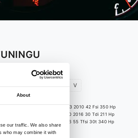
TUNINGU
R
S
T
V
About
63 Hp
Audi A8 D3 2003 2010 42 Fsi 350 Hp
140 Hp
Audi A8 D4 2010 2016 30 Tdi 211 Hp
Cr 136 Hp
Audi A8 D5 2016 55 Tfsi 30t 340 Hp
se our traffic. We also share
211 Hp
ers who may combine it with
r 120 Hp