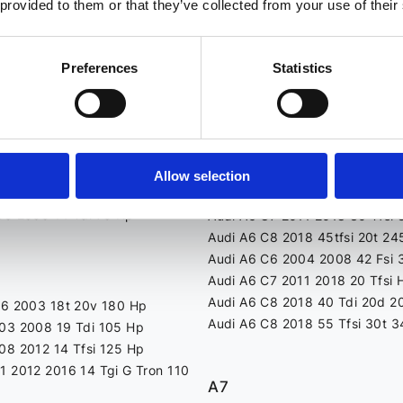
 provided to them or that they’ve collected from your use of their
Audi A4 B9 2015 2018 30 Tdi 
2014 8x 16 Tdi 105 Hp
Audi A4 B9 2015 2018 30 Tdi 
2017 10 Tfsi 82 Hp
Preferences
Statistics
10 2014 14 Tfsi 185 Hp
A6
15 2017 14 Tdi 90 Hp
18 40 Tfsi 20t 200 Hp
Audi A6 C5 1997 2004 25 Tdi 
Audi A6 C6 2004 2008 30 Tdi
Audi A6 C6 2008 2010 20 Tdi 
Allow selection
Audi A6 C7 2011 2018 20 Tdi 
99 2005 14 Tdi 75 Hp
Audi A6 C7 2011 2018 30 Tfsi
Audi A6 C8 2018 45tfsi 20t 24
Audi A6 C6 2004 2008 42 Fsi 
Audi A6 C7 2011 2018 20 Tfsi 
Audi A6 C8 2018 40 Tdi 20d 2
96 2003 18t 20v 180 Hp
Audi A6 C8 2018 55 Tfsi 30t 
03 2008 19 Tdi 105 Hp
08 2012 14 Tfsi 125 Hp
1 2012 2016 14 Tgi G Tron 110
A7