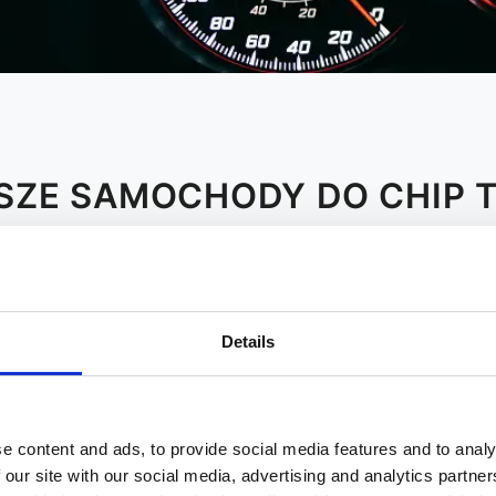
SZE SAMOCHODY DO CHIP 
J
K
L
M
N
O
P
Details
elvio 2017 20t 200 Hp
Audi A4 B7 2004 2008 18 T 1
Audi A4 B7 2004 2008 20 Tdi 
Audi A4 B8 2008 2011 20 Tdi 
e content and ads, to provide social media features and to analy
Audi A4 B8 2008 2011 20 Tfsi 
 our site with our social media, advertising and analytics partn
Audi A4 B8 2012 2015 20 Tdi C