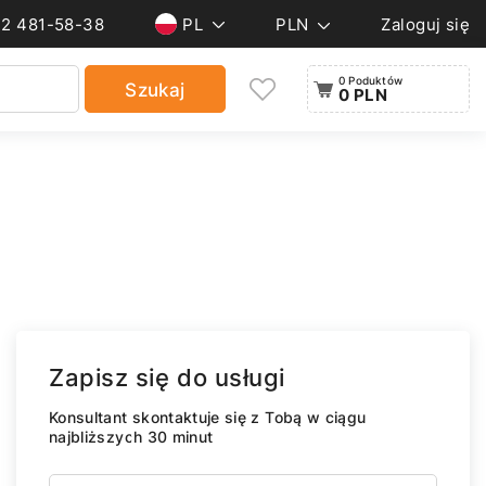
22 481-58-38
PL
PLN
Zaloguj się
0 Poduktów
Szukaj
0 PLN
Zapisz się do usługi
Konsultant skontaktuje się z Tobą w ciągu
najbliższych 30 minut