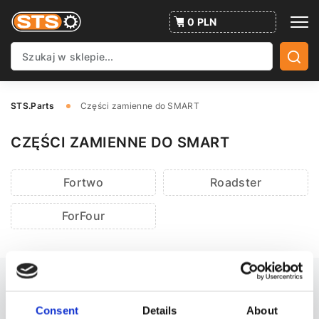
0 PLN
STS.Parts
Części zamienne do SMART
CZĘŚCI ZAMIENNE DO SMART
Fortwo
Roadster
ForFour
ZAPISZ SIĘ NA NEWSY!
Consent
Details
About
Subskrybować