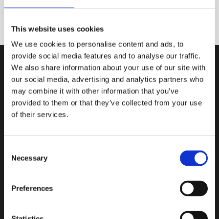
Proszę zwrócić uwagę na naszą
Polityka prywatności.
This website uses cookies
We use cookies to personalise content and ads, to
provide social media features and to analyse our traffic.
We also share information about your use of our site with
our social media, advertising and analytics partners who
may combine it with other information that you’ve
Zostaw recenzję
provided to them or that they’ve collected from your use
of their services.
Katalog
Consent
Necessary
Układ kierowniczy
Selection
Klimatyzacja
Preferences
Części do turbosprężarek
Części do hybrydów (MHEV)
Statistics