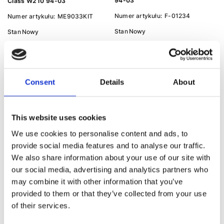
94-03
Class W210 94-03
Numer artykułu:
F-01234
Numer artykułu:
ME9033KIT
Stan
Nowy
Stan
Nowy
Na stanie
Na stanie
53 PLN
334 PLN
Consent
Details
About
This website uses cookies
We use cookies to personalise content and ads, to
provide social media features and to analyse our traffic.
We also share information about your use of our site with
Tuleja przekładni kierowniczej
our social media, advertising and analytics partners who
Mercedes-Benz E-Class W210
94-03, Mercedes-Benz S-Class
may combine it with other information that you’ve
W220 98-06, Mercedes-Benz E-
provided to them or that they’ve collected from your use
Class W211 02-09
of their services.
Numer artykułu:
Q-11022