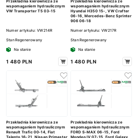
Przekładnia kierownicza ze
Przekładnia kierownicza ze
wspomaganiem hydraulicznym
wspomaganiem hydraulicznym
VW Transporter T5 03-15
Hyundai H350 15-, VW Crafter
06-16, Mercedes-Benz Sprinter
906 06-18
Numer artykułu:
VW214R
Numer artykułu:
VW217R
Stan
Regenerowany
Stan
Regenerowany
Na stanie
Na stanie
1 480 PLN
1 480 PLN
Przekładnia kierownicza ze
Przekładnia kierownicza ze
wspomaganiem hydraulicznym
wspomaganiem hydraulicznym
Renault Trafic 00-14, Fiat
FORD S-MAX 06-15, Ford
Talento 16-21, Nissan Primastar
Mondeo IV 07-15, Ford Galaxy