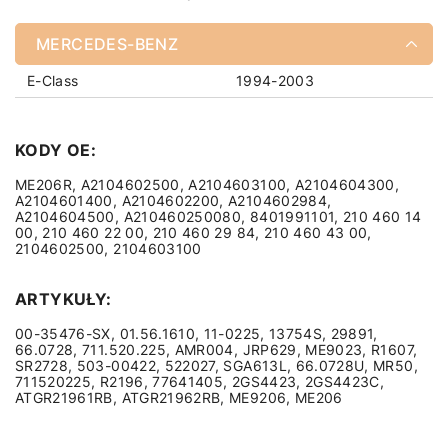
MERCEDES-BENZ
E-Class
1994-2003
KODY OE:
ME206R, A2104602500, A2104603100, A2104604300,
A2104601400, A2104602200, A2104602984,
A2104604500, A210460250080, 8401991101, 210 460 14
00, 210 460 22 00, 210 460 29 84, 210 460 43 00,
2104602500, 2104603100
ARTYKUŁY:
00-35476-SX, 01.56.1610, 11-0225, 13754S, 29891,
66.0728, 711.520.225, AMR004, JRP629, ME9023, R1607,
SR2728, 503-00422, 522027, SGA613L, 66.0728U, MR50,
711520225, R2196, 77641405, 2GS4423, 2GS4423C,
ATGR21961RB, ATGR21962RB, ME9206, ME206