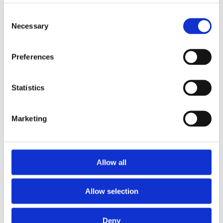
Stan
Nowy
Consent
Na stanie
Necessary
Selection
35 PLN
Preferences
NAPRAWA
Statistics
ZAPISZ SIĘ NA NAPRAWĘ URZĄDZENIA
Marketing
Kraj
*
Poland
Allow all
Imię
*
Allow selection
Telefon
*
Deny