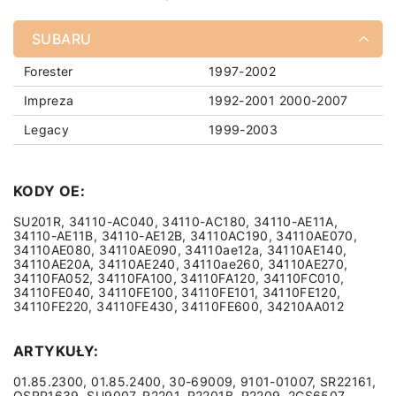
SUBARU
Forester
1997-2002
Impreza
1992-2001
2000-2007
Legacy
1999-2003
KODY OE:
SU201R, 34110-AC040, 34110-AC180, 34110-AE11A,
34110-AE11B, 34110-AE12B, 34110AC190, 34110AE070,
34110AE080, 34110AE090, 34110ae12a, 34110AE140,
34110AE20A, 34110AE240, 34110ae260, 34110AE270,
34110FA052, 34110FA100, 34110FA120, 34110FC010,
34110FE040, 34110FE100, 34110FE101, 34110FE120,
34110FE220, 34110FE430, 34110FE600, 34210AA012
ARTYKUŁY:
01.85.2300, 01.85.2400, 30-69009, 9101-01007, SR22161,
QSRP1639, SU9007, R2201, R2201B, R2209, 2GS6507,