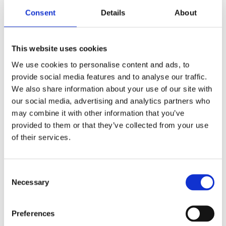
Consent
Details
About
Zestaw naprawczy przekladni
kierowniczej Subaru Impreza
This website uses cookies
00-07, Subaru Legacy 99-03,
Subaru Impreza 92-01
We use cookies to personalise content and ads, to
Numer artykułu:
SU9001KIT
provide social media features and to analyse our traffic.
We also share information about your use of our site with
Stan
Nowy
our social media, advertising and analytics partners who
Na stanie
may combine it with other information that you’ve
337 PLN
provided to them or that they’ve collected from your use
of their services.
NAPRAWA
Consent
Necessary
Selection
ZAPISZ SIĘ NA NAPRAWĘ URZĄDZENIA
Preferences
Kraj
*