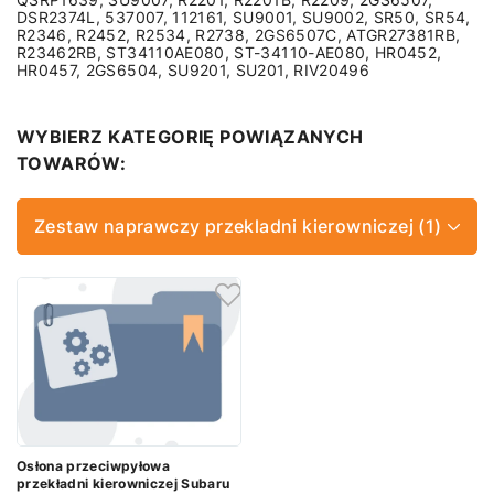
DSR2374L, 537007, 112161, SU9001, SU9002, SR50, SR54,
R2346, R2452, R2534, R2738, 2GS6507C, ATGR27381RB,
R23462RB, ST34110AE080, ST-34110-AE080, HR0452,
HR0457, 2GS6504, SU9201, SU201, RIV20496
WYBIERZ KATEGORIĘ POWIĄZANYCH
TOWARÓW:
Zestaw naprawczy przekladni kierowniczej (1)
Osłona przeciwpyłowa
przekładni kierowniczej Subaru