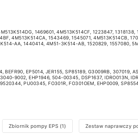
513K514DG, 1469601, 4M513K514CF, 1223847, 1318138, 1
F, 4M513K514CA, 1543469, 1545071, 4M513K514CB, 1709
-3K514-AA, 1440414, 4M51-3K514-AB, 1520829, 1557080, 
44, BEFR90, EP5014, JER155, SP85189, G3009RB, 307019, 
 3040-9002, EHP1946, 504-00345, DSP1637, IDRO013N, IDR
719520344, PU00345, FO301R, FO301OEM, EHP0009, SP8554
Zbiornik pompy EPS (1)
Zestaw naprawczy p