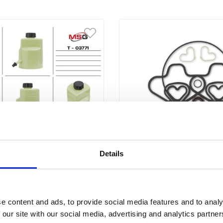
mpy EPS Ford Focus II
Zestaw naprawczy pom
Details
d C-MAX 02-10, Ford Kuga
FOX 05-09, Audi A1 10-18
08-13
:
T-03771
Numer artykułu:
SK8101KIT
Na stanie
Stan
Nowy
Na stanie
e content and ads, to provide social media features and to analy
 our site with our social media, advertising and analytics partn