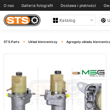
O nas
Galleria fotografii
Dostawa i płatności
Gwa
Katalog
U
STS.Parts
Układ kierowniczy
Agregaty układu kierownic