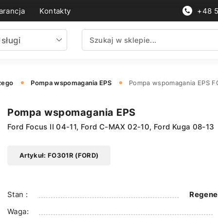
rancja
Kontakty
+48 
sługi
zego
Pompa wspomagania EPS
Pompa wspomagania EPS F
Pompa wspomagania EPS
Ford Focus II 04-11, Ford C-MAX 02-10, Ford Kuga 08-13
Artykuł: FO301R (FORD)
Stan :
Regene
Waga: