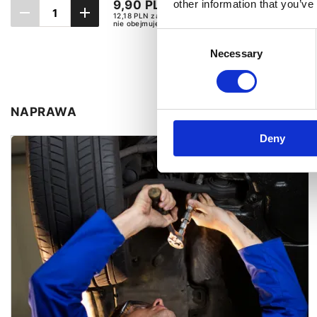
9,90 PLN
other information that you’ve
12,18 PLN zawiera 23% VAT,
nie obejmuje kosztów dostawy
Consent
Necessary
Selection
Dodaj do koszyka
Do
NAPRAWA
Deny