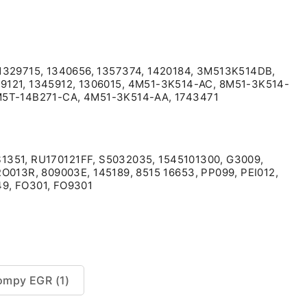
329715, 1340656, 1357374, 1420184, 3M513K514DB,
121, 1345912, 1306015, 4M51-3K514-AC, 8M51-3K514-
5M5T-14B271-CA, 4M51-3K514-AA, 1743471
AS1351, RU170121FF, S5032035, 1545101300, G3009,
O013R, 809003E, 145189, 8515 16653, PP099, PEI012,
9, FO301, FO9301
ompy EGR (1)