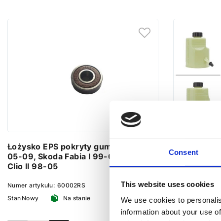
Łożysko EPS pokryty gumą VW FOX
Zbiornik po
Consent
05-09, Skoda Fabia I 99-07, Renault
04-11, For
Clio II 98-05
08-13
This website uses cookies
Numer artykułu:
60002RS
Numer artykułu
Stan
Nowy
Na stanie
Stan
Nowy
We use cookies to personalis
information about your use of