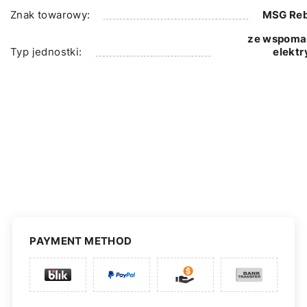
Znak towarowy:
MSG Reb
ze wspoma
Typ jednostki:
elekt
PAYMENT METHOD