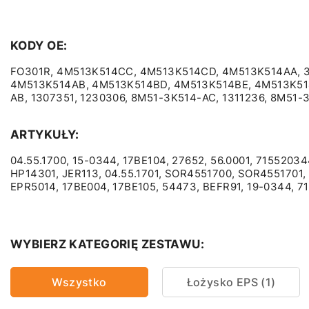
KODY OE:
FO301R, 4M513K514CC, 4M513K514CD, 4M513K514AA, 3M
4M513K514AB, 4M513K514BD, 4M513K514BE, 4M513K514B
AB, 1307351, 1230306, 8M51-3K514-AC, 1311236, 8M51
ARTYKUŁY:
04.55.1700, 15-0344, 17BE104, 27652, 56.0001, 7155203
HP14301, JER113, 04.55.1701, SOR4551700, SOR4551701,
EPR5014, 17BE004, 17BE105, 54473, BEFR91, 19-0344, 
WYBIERZ KATEGORIĘ ZESTAWU:
Wszystko
Łożysko EPS (1)