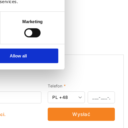
N
 services.
iera 23% VAT, nie
osztów dostawy
Marketing
yka
Allow all
Telefon
*
PL
+48
Wysłać
ci.