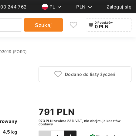
500 244 762
PL
PLN
Zaloguj się
0 Poduktów
Szukaj
0 PLN
O301R (FORD)
Dodano do listy życzeń
791 PLN
rowany
973 PLN zawiera 23% VAT, nie obejmuje kosztów
dostawy
4.5 kg