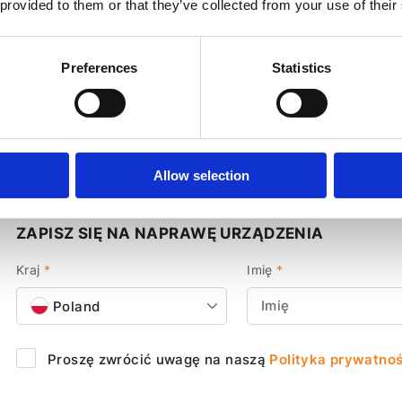
87 PLN
151 PL
 provided to them or that they’ve collected from your use of their
107 PLN zawiera 23% VAT, nie
186 PLN zaw
obejmuje kosztów dostawy
obejmuje k
Preferences
Statistics
daj do koszyka
Dodaj do kosz
Allow selection
ZAPISZ SIĘ NA NAPRAWĘ URZĄDZENIA
Kraj
*
Imię
*
Poland
Proszę zwrócić uwagę na naszą
Polityka prywatnoś