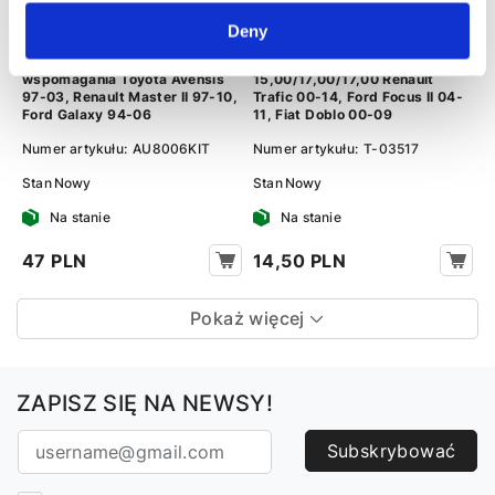
Deny
Zestaw naprawczy pompy
Tuleja pompy wspomagania
wspomagania Toyota Avensis
15,00/17,00/17,00 Renault
97-03, Renault Master II 97-10,
Trafic 00-14, Ford Focus II 04-
Ford Galaxy 94-06
11, Fiat Doblo 00-09
Numer artykułu:
AU8006KIT
Numer artykułu:
T-03517
Stan
Nowy
Stan
Nowy
Na stanie
Na stanie
47 PLN
14,50 PLN
Pokaż więcej
ZAPISZ SIĘ NA NEWSY!
Subskrybować