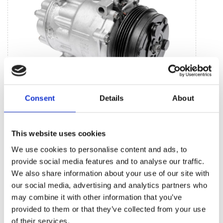
Consent
Details
About
Jednostki systemu klimatycznego (11)
This website uses cookies
Sprężarka klimatyzacji (11)
We use cookies to personalise content and ads, to
provide social media features and to analyse our traffic.
BESTSELLERY CZĘŚCI ZAMIENNYCH TEJ
We also share information about your use of our site with
MARKI ALFA ROMEO BRERA
our social media, advertising and analytics partners who
may combine it with other information that you’ve
provided to them or that they’ve collected from your use
of their services.