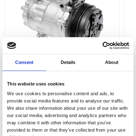
Consent
Details
About
Jednostki systemu klimatycznego (14)
Sprężarka klimatyzacji (14)
Sprzę
This website uses cookies
(1)
We use cookies to personalise content and ads, to
provide social media features and to analyse our traffic.
We also share information about your use of our site with
BESTSELLERY CZĘŚCI ZAMIENNYCH TEJ
our social media, advertising and analytics partners who
MARKI ALFA ROMEO GTV
may combine it with other information that you’ve
provided to them or that they’ve collected from your use