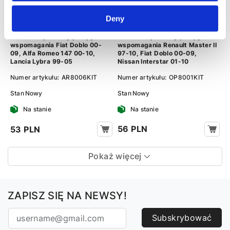
Deny
Zestaw naprawczy pompy
Zestaw naprawczy pompy
wspomagania Renault Master II
wspomagania Fiat Doblo 00-
97-10, Fiat Doblo 00-09,
09, Alfa Romeo 147 00-10,
Nissan Interstar 01-10
Lancia Lybra 99-05
Numer artykułu:
OP8001KIT
Numer artykułu:
AR8006KIT
Stan
Nowy
Stan
Nowy
Na stanie
Na stanie
56 PLN
53 PLN
Pokaż więcej
ZAPISZ SIĘ NA NEWSY!
Subskrybować