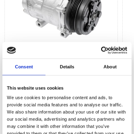
Jednostki systemu klimatycznego (35)
Consent
Details
About
Sprężarka klimatyzacji (35)
Zesta
Zawór
(6)
This website uses cookies
Zesta
We use cookies to personalise content and ads, to
provide social media features and to analyse our traffic.
BESTSELLERY CZĘŚCI ZAMIENNYCH TEJ
We also share information about your use of our site with
MARKI AUDI A1
our social media, advertising and analytics partners who
may combine it with other information that you’ve
provided to them or that they’ve collected from your use