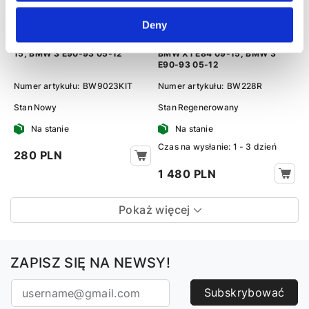
Deny
Zestaw naprawczy przekladni
Przekładnia kierownicza ze
kierowniczej BMW X1 E84 09-
wspomaganiem hydraulicznym
15, BMW 3 E90-93 05-12
BMW X1 E84 09-15, BMW 3
E90-93 05-12
Numer artykułu:
BW9023KIT
Numer artykułu:
BW228R
Stan
Nowy
Stan
Regenerowany
Na stanie
Na stanie
Сzas na wysłanie: 1 - 3 dzień
280 PLN
1 480 PLN
Pokaż więcej
ZAPISZ SIĘ NA NEWSY!
Subskrybować