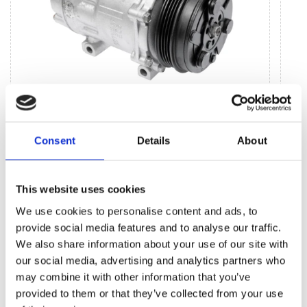
Jednostki systemu klimatycznego (34)
Consent
Details
About
Sprężarka klimatyzacji (29)
Zesta
Sprężarka klimatyzacji do samochodu elektrycznego
Sprzę
(5)
(1)
This website uses cookies
We use cookies to personalise content and ads, to
BESTSELLERY CZĘŚCI ZAMIENNYCH TEJ
provide social media features and to analyse our traffic.
We also share information about your use of our site with
MARKI BMW X1
our social media, advertising and analytics partners who
may combine it with other information that you’ve
provided to them or that they’ve collected from your use