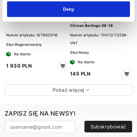
Alternator rozrusznik Peugeot
Aparatura dyszowa
Deny
Partner 08-, Citroen Berlingo
(geometria) GARRETT
08-18, DS DS3 15-19
GTC1244VZ Ford Focus III 11-
18, Peugeot Partner 08-,
Citroen Berlingo 08-18
Numer artykułu:
IST60C016
Numer artykułu:
THC12-TS12#-
VNT
Stan
Regenerowany
Stan
Nowy
Na stanie
Na stanie
1 930 PLN
145 PLN
Pokaż więcej
ZAPISZ SIĘ NA NEWSY!
Subskrybować