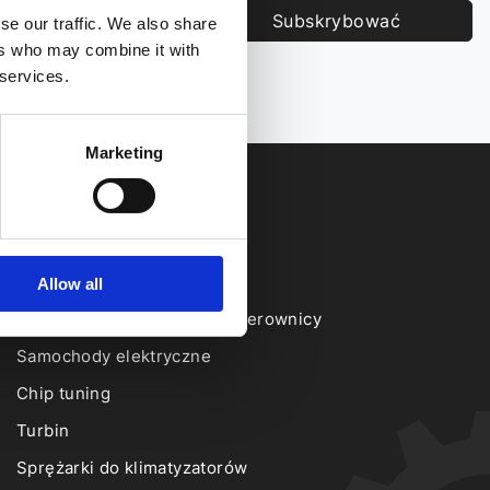
Subskrybować
se our traffic. We also share
ers who may combine it with
aszą
Polityka prywatności.
 services.
Marketing
Usługi
Wspomaganie kierownicy
Allow all
Elektryczne wspomaganie kierownicy
Samochody elektryczne
Chip tuning
Turbin
Sprężarki do klimatyzatorów