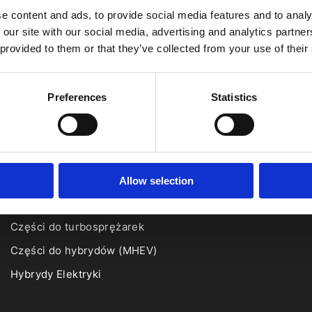
e content and ads, to provide social media features and to analy
 our site with our social media, advertising and analytics partn
Proszę zwrócić uwagę na n
 provided to them or that they’ve collected from your use of their
Preferences
Statistics
Katalog
Układ kierowniczy
Allow selection
Klimatyzacja
Części do turbosprężarek
Części do hybrydów (MHEV)
Hybrydy Elektryki