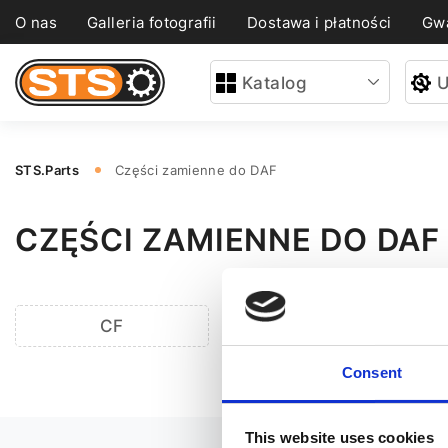
O nas
Galleria fotografii
Dostawa i płatności
Gwa
Katalog
U
STS.Parts
Części zamienne do DAF
CZĘŚCI ZAMIENNE DO DAF
CF
Consent
This website uses cookies