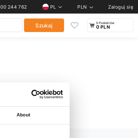
500 244 762
PL
PLN
Zaloguj się
0 Poduktów
Szukaj
0 PLN
About