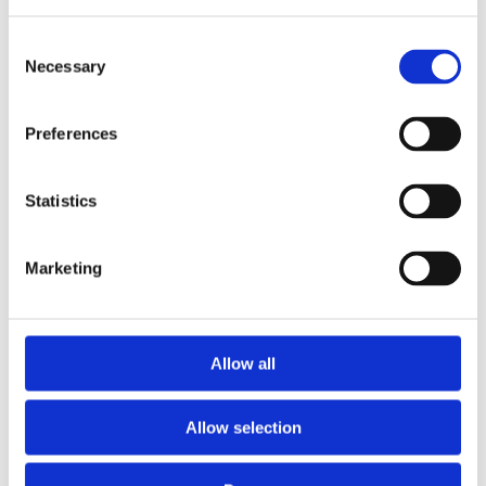
Zestaw naprawczy pompy
Łożysko EPS wspierający Ford
wspomagania VW Transporter
Ranger 11-22, Ford Mustang
Consent
T5 03-15, Audi A3 96-03, SEAT
05-14
Necessary
Selection
Alhambra 96-10
Numer artykułu:
VW8001KIT
Numer artykułu:
FO429.NLR0.BR
Preferences
Stan
Nowy
Stan
Nowy
Na stanie
Na stanie
Statistics
79 PLN
163 PLN
Marketing
Allow all
Allow selection
Aparatura dyszowa
Zestaw naprawczy przekladni
(geometria) IHI RHF4V Ford
kierowniczej Ford Ranger 11-22
Ranger 06-11, Mercedes-Benz