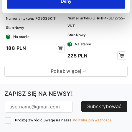
Deny
Vito W639 03-14, Mazda BT-50
06-12
Numer artykułu:
RHF4-SL12755-
Numer artykułu:
FO9039KIT
VNT
Stan
Nowy
Stan
Nowy
Na stanie
Na stanie
188 PLN
225 PLN
Pokaż więcej
ZAPISZ SIĘ NA NEWSY!
Subskrybować
Proszę zwrócić uwagę na naszą
Polityka prywatności.