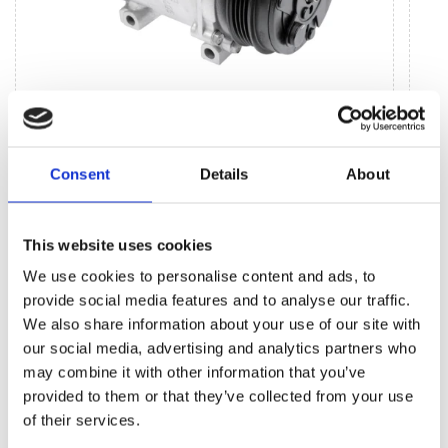
Jednostki systemu klimatycznego (7)
Sprężarka klimatyzacji (7)
Zesta
Consent
Details
About
BESTSELLERY CZĘŚCI ZAMIENNYCH TEJ
This website uses cookies
MARKI FORD RANGER
We use cookies to personalise content and ads, to
provide social media features and to analyse our traffic.
We also share information about your use of our site with
our social media, advertising and analytics partners who
may combine it with other information that you’ve
provided to them or that they’ve collected from your use
of their services.