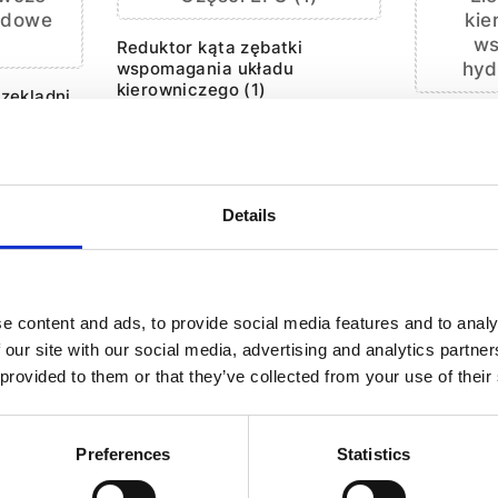
odowe
kie
w
Reduktor kąta zębatki
hyd
wspomagania układu
kierowniczego (1)
zekladni
Uszczelka
ompy
Osłona p
przekładn
Details
e content and ads, to provide social media features and to analy
 our site with our social media, advertising and analytics partn
MIENNYCH TEJ MARKI HOND
 provided to them or that they’ve collected from your use of their
Preferences
Statistics