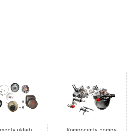
ementy układu
Komponenty pompy