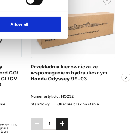
Allow all
y
Przekładnia kierownicza ze
Prze
ord CG/
wspomaganiem hydraulicznym
wsp
d CL/CM
Honda Odyssey 99-03
Hon
6
Numer artykułu:
HO232
Numer
nie
Stan
Nowy
Obecnie brak na stanie
Stan
awiera 23%
ejmuje
stawy