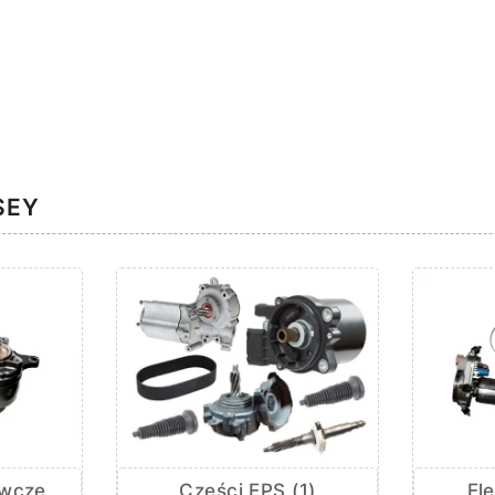
SEY
awcze
El
Części EPS (1)