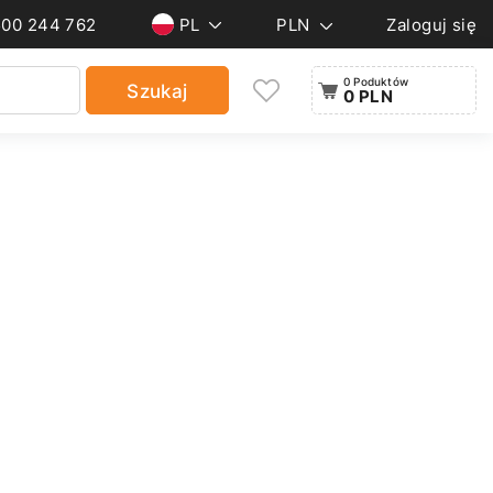
500 244 762
PL
PLN
Zaloguj się
0 Poduktów
Szukaj
0 PLN