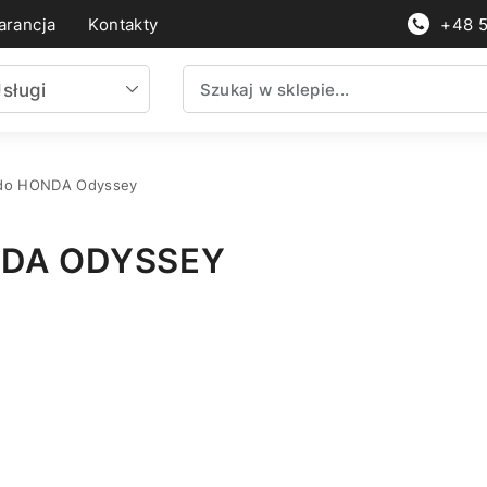
rancja
Kontakty
+48 
sługi
 do HONDA Odyssey
NDA ODYSSEY