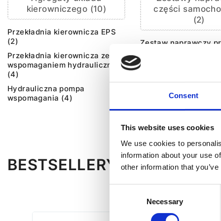
kierowniczego (10)
części samoch
(2)
Przekładnia kierownicza EPS
(2)
Zestaw naprawczy pr
kierowniczej (1)
Przekładnia kierownicza ze
wspomaganiem hydraulicznym
Zestaw naprawczy p
(4)
wspomagania (1)
Hydrauliczna pompa
Consent
wspomagania (4)
This website uses cookies
We use cookies to personalis
information about your use of
BESTSELLERY CZĘŚCI ZA
other information that you’ve
Consent
Necessary
Selection