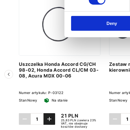
Deny
Uszczelka Honda Accord CG/СH
Zestaw 
98-02, Honda Accord CL/CM 03-
kierowni
08, Acura MDX 00-06
Numer artykułu:
P-03122
Numer arty
Stan
Nowy
Na stanie
Stan
Nowy
21 PLN
25,83 PLN zawiera 23%
VAT, nie obejmuje
kosztów dostawy