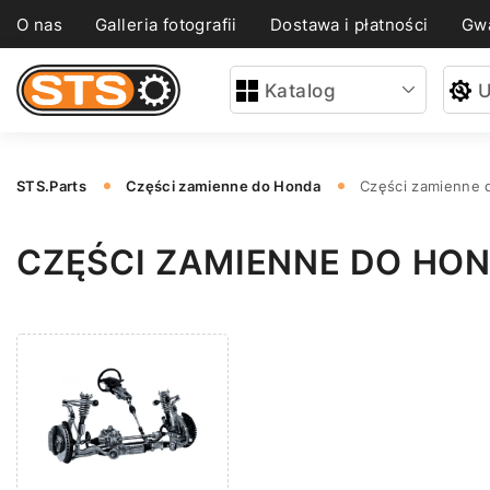
O nas
Galleria fotografii
Dostawa i płatności
Gwa
Katalog
U
STS.Parts
Części zamienne do Honda
Części zamienne
CZĘŚCI ZAMIENNE DO HO