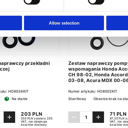
Allow selection
naprawczy przekladni
Zestaw naprawczy pomp
czej
wspomagania Honda Acc
СH 98-02, Honda Accor
03-08, Acura MDX 00-0
kułu:
HO9034KIT
Numer artykułu:
HO8002KIT
Na stanie
Stan
Nowy
Obecnie brak na sta
203 PLN
71 PLN
250 PLN zawiera 23%
87,33 PLN z
VAT, nie obejmuje
VAT, nie ob
kosztów dostawy
kosztów do