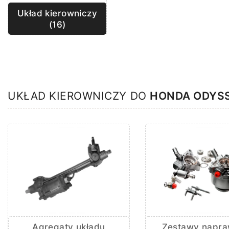
Układ kierowniczy
(16)
UKŁAD KIEROWNICZY DO
HONDA ODYS
Agregaty układu
Zestawy napr