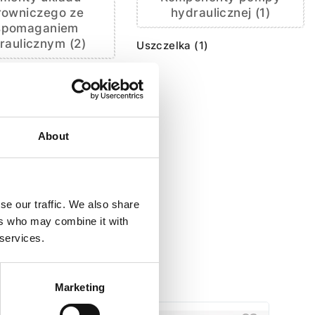
rowniczego ze
hydraulicznej (1)
spomaganiem
raulicznym (2)
Uszczelka (1)
 (1)
rzeciwpyłowa
i kierowniczej (1)
About
se our traffic. We also share
ers who may combine it with
A ODYSSEY
 services.
Marketing