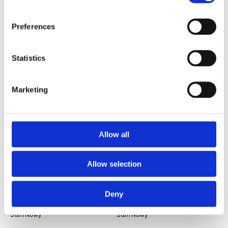
Numer artykułu:
839827-0009
Numer artykułu:
843814-0008
Stan
Regenerowany
Stan
Regenerowany
Preferences
Obecnie brak na stanie
Obecnie brak na stanie
Statistics
Marketing
Allow all
Olej przekładniowy żółty 1 L
Filtr oleju Hyundai Sonata YF
Allow selection
Audi A6 11-18, Skoda Octavia
09-14, Hyundai Santa Fe 06-12,
A7 13-19, Hyundai Elantra MD
Kia Optima 10-16
11-16
Deny
Numer artykułu:
30939070
Numer artykułu:
2630035505
Stan
Nowy
Stan
Nowy