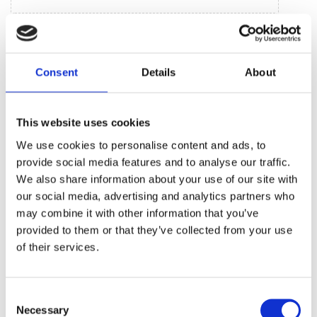
Jednostki systemu klimatycznego (4)
Sprężarka klimatyzacji (4)
Consent
Details
About
BESTSELLERY CZĘŚCI ZAMIENNYCH TEJ
MARKI KIA XCEED
This website uses cookies
We use cookies to personalise content and ads, to
provide social media features and to analyse our traffic.
We also share information about your use of our site with
our social media, advertising and analytics partners who
may combine it with other information that you’ve
provided to them or that they’ve collected from your use
of their services.
Turbosprężarka (turbina)
Turbosprężarka (turbina)
Hyundai i-20 14-20, Hyundai i-
Hyundai i-40 11-21, Kia Ceed
30 17-, Kia Ceed 12-19
18-, Kia Optima 15-20
Consent
Necessary
Selection