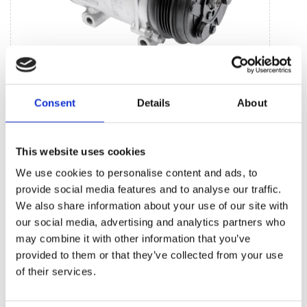
Jednostki systemu klimatycznego (16)
Consent
Details
About
Sprężarka klimatyzacji (16)
This website uses cookies
BESTSELLERY CZĘŚCI ZAMIENNYCH TEJ
We use cookies to personalise content and ads, to
MARKI LANCIA THEMA
provide social media features and to analyse our traffic.
We also share information about your use of our site with
our social media, advertising and analytics partners who
may combine it with other information that you’ve
provided to them or that they’ve collected from your use
of their services.