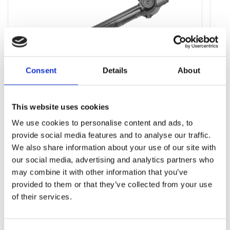
Consent
Details
About
This website uses cookies
Agregaty układu kierowniczego (21)
We use cookies to personalise content and ads, to
provide social media features and to analyse our traffic.
Przekładnia kierownicza EPS (21)
Listw
(2)
We also share information about your use of our site with
our social media, advertising and analytics partners who
may combine it with other information that you’ve
provided to them or that they’ve collected from your use
of their services.
KLIMATYZACJA DO
MERCEDES-BENZ B-
CLASS