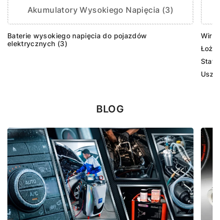
Akumulatory Wysokiego Napięcia (3)
Baterie wysokiego napięcia do pojazdów
Wirni
elektrycznych (3)
Łożys
Stato
Uszcz
BLOG