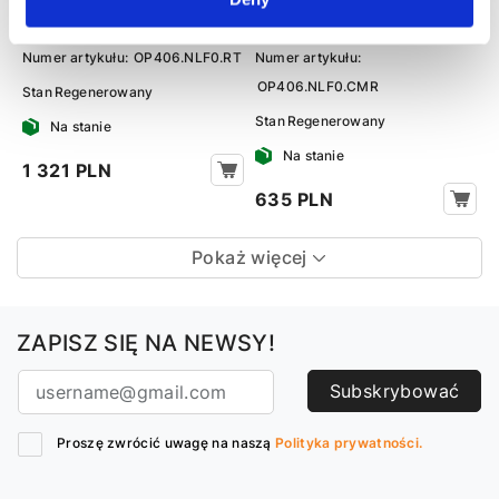
18
Numer artykułu:
OP406.NLF0.RT
Numer artykułu:
OP406.NLF0.CMR
Stan
Regenerowany
Stan
Regenerowany
Na stanie
Na stanie
1 321 PLN
635 PLN
Pokaż więcej
ZAPISZ SIĘ NA NEWSY!
Subskrybować
Proszę zwrócić uwagę na naszą
Polityka prywatności.