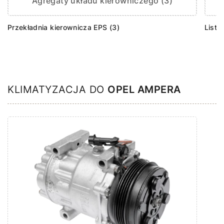
Agregaty układu kierowniczego (3)
Przekładnia kierownicza EPS (3)
Listw
KLIMATYZACJA DO
OPEL AMPERA