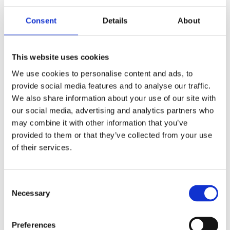
Consent
Details
About
This website uses cookies
We use cookies to personalise content and ads, to
Agregaty układu kierowniczego (14)
provide social media features and to analyse our traffic.
We also share information about your use of our site with
Przekładnia kierownicza EPS (8)
Listw
our social media, advertising and analytics partners who
(3)
Przekładnia kierownicza ze wspomaganiem
may combine it with other information that you’ve
hydraulicznym (4)
Listw
provided to them or that they’ve collected from your use
Pompa wspomagania EPS (2)
of their services.
KLIMATYZACJA DO
PEUGEOT 3008
Consent
Necessary
Selection
Preferences