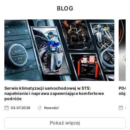
BLOG
Serwis klimatyzacji samochodowej w STS:
P0401
napełnianie i naprawa zapewniające komfortowe
objaw
podróże
03.07.2026
Nowości
24
Pokaż więcej