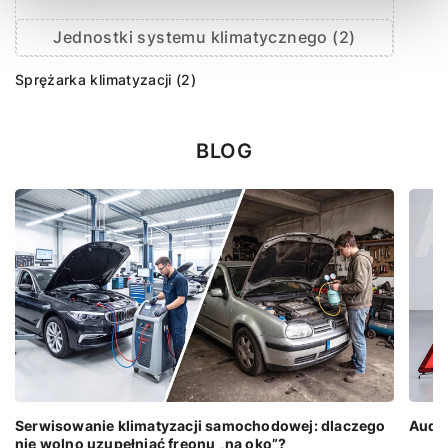
Jednostki systemu klimatycznego (2)
Sprężarka klimatyzacji (2)
BLOG
Serwisowanie klimatyzacji samochodowej: dlaczego
Audi 
nie wolno uzupełniać freonu „na oko”?