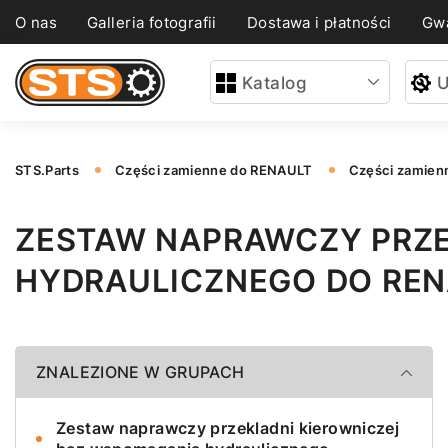
O nas
Galleria fotografii
Dostawa i płatności
Gwa
Katalog
U
STS.Parts
Części zamienne do RENAULT
Części zamien
ZESTAW NAPRAWCZY PRZE
HYDRAULICZNEGO DO REN
ZNALEZIONE W GRUPACH
Zestaw naprawczy przekladni kierowniczej