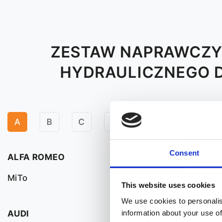
ZESTAW NAPRAWCZY 
HYDRAULICZNEGO 
A
B
C
D
F
H
J
Consent
ALFA ROMEO
MiTo
This website uses cookies
We use cookies to personalis
AUDI
information about your use of