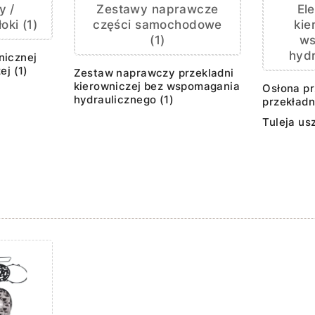
y /
Zestawy naprawcze
El
oki (1)
części samochodowe
kie
(1)
w
hydr
nicznej
ej (1)
Zestaw naprawczy przekladni
kierowniczej bez wspomagania
Osłona p
hydraulicznego (1)
przekładn
Tuleja us