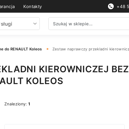
rancja
Kontakty
+48 
sługi
ne do RENAULT Koleos
Zestaw naprawczy przekladni kierownic
KLADNI KIEROWNICZEJ BE
AULT KOLEOS
Znaleziony:
1