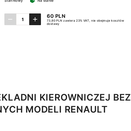
Stan
Nowy
Na stanie
60 PLN
73,80 PLN zawiera 23% VAT, nie obejmuje kosztów
dostawy
Dodaj do koszyka
KLADNI KIEROWNICZEJ BE
NYCH MODELI RENAULT