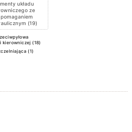
ementy układu
rowniczego ze
spomaganiem
aulicznym (19)
rzeciwpyłowa
i kierowniczej (18)
zczelniająca (1)