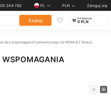
500 244 762
PL
PLN
Zaloguj się
0 Poduktów
Szukaj
0 PLN
zej bez wspomagania hydraulicznego do RENAULT Koleos
Z WSPOMAGANIA