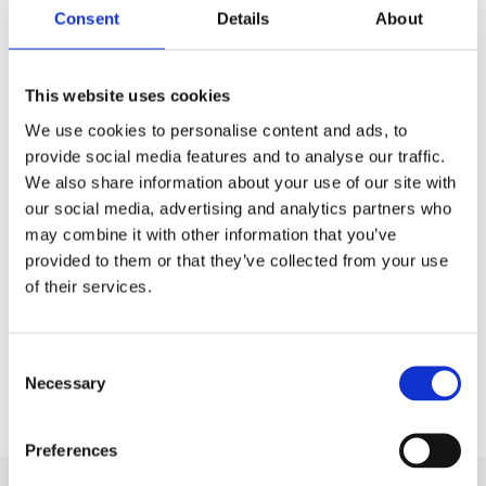
Consent
Details
About
This website uses cookies
Przekładnia kierownicza ze
Przekładnia kierownicza ze
We use cookies to personalise content and ads, to
wspomaganiem hydraulicznym
wspomaganiem hydraulicznym
SAAB 9-3 02-11
Opel Insignia 08-16
provide social media features and to analyse our traffic.
We also share information about your use of our site with
Numer artykułu:
SA201R
Numer artykułu:
OP222R
our social media, advertising and analytics partners who
Stan
Regenerowany
Stan
Regenerowany
may combine it with other information that you’ve
Na stanie
Na stanie
provided to them or that they’ve collected from your use
Сzas na wysłanie: 1 - 3 dzień
of their services.
952 PLN
1 321 PLN
Consent
Pokaż więcej
Necessary
Selection
Preferences