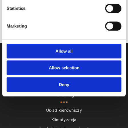
ZAPISZ SIĘ NA NEWSY!
Statistics
Subskrybować
Marketing
Proszę zwrócić uwagę na naszą
Polityka prywatności.
Allow all
Allow selection
Zostaw recenzję
Deny
Katalog
Układ kierowniczy
Klimatyzacja