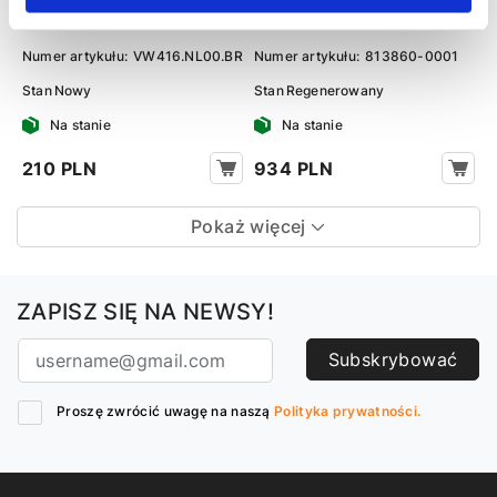
Arteon 17-, Skoda Superb 15-,
Tiguan 16-, Audi A3 12-22,
SEAT Ateca 16-
Skoda Octavia A7 13-19
Numer artykułu:
VW416.NL00.BR
Numer artykułu:
813860-0001
Stan
Nowy
Stan
Regenerowany
Na stanie
Na stanie
210 PLN
934 PLN
Pokaż więcej
ZAPISZ SIĘ NA NEWSY!
Subskrybować
Proszę zwrócić uwagę na naszą
Polityka prywatności.