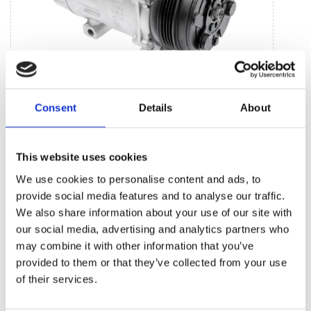
Jednostki systemu klimatycznego (25)
Consent
Details
About
Sprężarka klimatyzacji (25)
This website uses cookies
We use cookies to personalise content and ads, to
BESTSELLERY CZĘŚCI ZAMIENNYCH TEJ
provide social media features and to analyse our traffic.
MARKI SKODA KAROQ
We also share information about your use of our site with
our social media, advertising and analytics partners who
may combine it with other information that you’ve
provided to them or that they’ve collected from your use
of their services.