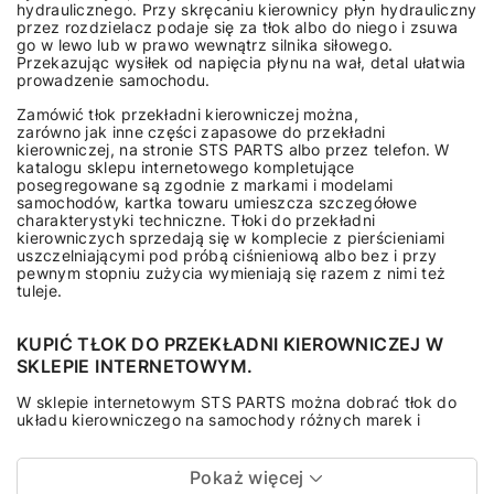
hydraulicznego. Przy skręcaniu kierownicy płyn hydrauliczny
przez rozdzielacz podaje się za tłok albo do niego i zsuwa
go w lewo lub w prawo wewnątrz silnika siłowego.
Przekazując wysiłek od napięcia płynu na wał, detal ułatwia
prowadzenie samochodu.
Zamówić tłok przekładni kierowniczej można,
zarówno jak inne części zapasowe do przekładni
kierowniczej, na stronie STS PARTS albo przez telefon. W
katalogu sklepu internetowego kompletujące
posegregowane są zgodnie z markami i modelami
samochodów, kartka towaru umieszcza szczegółowe
charakterystyki techniczne. Tłoki do przekładni
kierowniczych sprzedają się w komplecie z pierścieniami
uszczelniającymi pod próbą ciśnieniową albo bez i przy
pewnym stopniu zużycia wymieniają się razem z nimi też
tuleje.
KUPIĆ TŁOK DO PRZEKŁADNI KIEROWNICZEJ W
SKLEPIE INTERNETOWYM.
W sklepie internetowym STS PARTS można dobrać tłok do
układu kierowniczego na samochody różnych marek i
Pokaż więcej