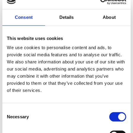
Zestaw naprawczy przekladni kierowniczej
Consent
Details
About
This website uses cookies
We use cookies to personalise content and ads, to
provide social media features and to analyse our traffic.
We also share information about your use of our site with
our social media, advertising and analytics partners who
Zestaw naprawczy przekladni
Zestaw naprawczy przekladni
may combine it with other information that you’ve
kierowniczej VW Passat B5 96-
kierowniczej Volvo S60 00-09,
05, Audi A4 00-06, Skoda
Volvo V70 07-16, Volvo XC70
provided to them or that they’ve collected from your use
Superb 01-08
07-16
of their services.
Numer artykułu:
AU9004KIT
Numer artykułu:
VO9003KIT
Stan
Nowy
Stan
Nowy
Consent
Na stanie
Na stanie
Necessary
Selection
172 PLN
220 PLN