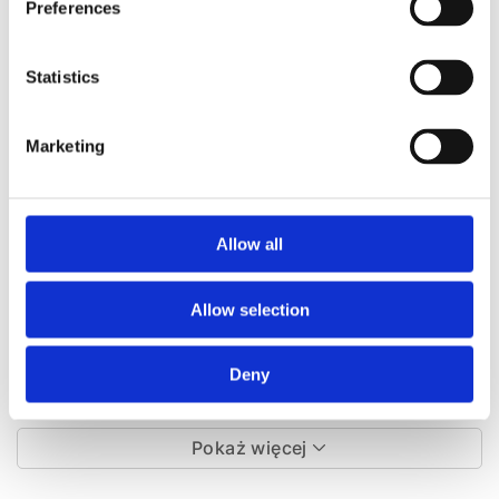
Preferences
Statistics
Marketing
Zestaw naprawczy przekladni
Zestaw naprawczy przekladni
kierowniczej Audi 80 91-95
kierowniczej Renault Megane I
96-03, Renault Clio II 98-05,
Renault Kangoo 97-07
Allow all
Numer artykułu:
AU9007KIT
Numer artykułu:
RE9002KIT
Allow selection
Stan
Nowy
Stan
Nowy
Na stanie
Na stanie
Deny
105 PLN
171 PLN
Pokaż więcej