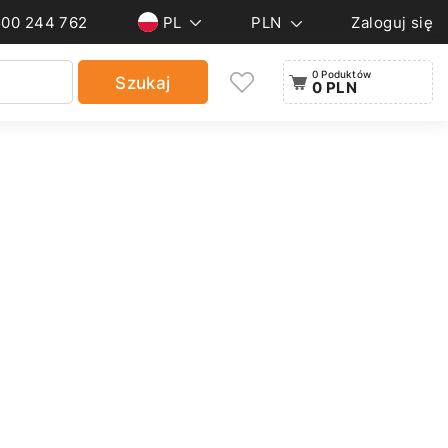
500 244 762
PL
PLN
Zaloguj się
0 Poduktów
Szukaj
0 PLN