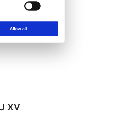
Allow all
U XV