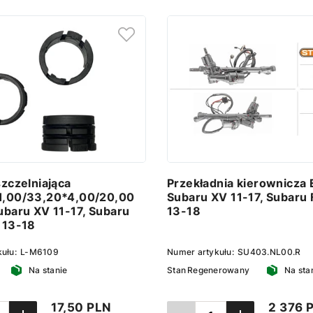
szczelniająca
Przekładnia kierownicza 
1,00/33,20*4,00/20,00
Subaru XV 11-17, Subaru 
ubaru XV 11-17, Subaru
13-18
 13-18
kułu:
L-M6109
Numer artykułu:
SU403.NL00.R
Na stanie
Stan
Regenerowany
Na sta
17,50 PLN
2 376 