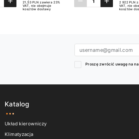
21,53 PLN zawiera 23%
2 922 PLN z
VAT, nie obejmuje
VAT, nie ob
kosztów dostawy
kosztów do
Dodaj do koszyka
Dodaj do koszyk
Proszę zwrócić uwagę na n
Katalog
Układ kierowniczy
Klimatyzacja