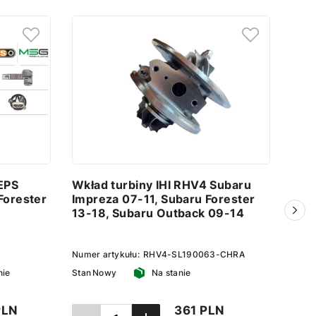
EPS
Wkład turbiny IHI RHV4 Subaru
Tur
Forester
Impreza 07-11, Subaru Forester
Impr
13-18, Subaru Outback 09-14
13-
Numer artykułu:
RHV4-SL190063-CHRA
Numer
nie
Stan
Nowy
Na stanie
Stan
PLN
361 PLN