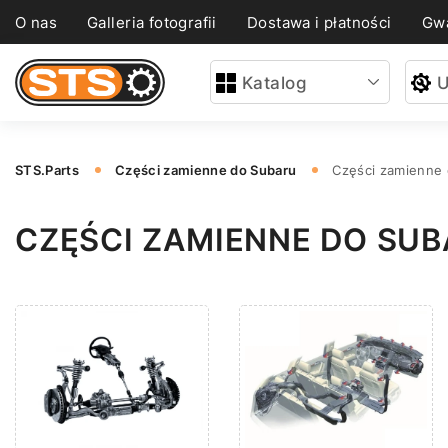
O nas
Galleria fotografii
Dostawa i płatności
Gwa
Katalog
U
STS.Parts
Części zamienne do Subaru
Części zamienne
CZĘŚCI ZAMIENNE DO SUB