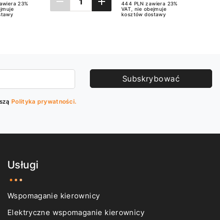
awiera 23%
444 PLN zawiera 23%
ejmuje
VAT, nie obejmuje
stawy
kosztów dostawy
a
Dodaj do koszyka
Subskrybować
aszą
Polityka prywatności.
Usługi
Wspomaganie kierownicy
Elektryczne wspomaganie kierownicy