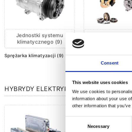
Jednostki systemu
Komponenty AC
klimatycznego (9)
Zestaw koła pasowe
sprężarki klimatyzacj
Sprężarka klimatyzacji (9)
Consent
This website uses cookies
HYBRYDY ELEKTRYKI DO
SUBARU XV
We use cookies to personalis
information about your use of
other information that you’ve
Consent
Necessary
Selection