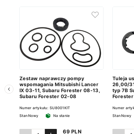
Zestaw naprawczy pompy
Tuleja u
wspomagania Mitsubishi Lancer
26,00/3
IX 03-11, Subaru Forester 08-13,
typ 7B S
Subaru Forester 02-08
Forester
Numer artykułu:
SU8001KIT
Numer arty
Stan
Nowy
Na stanie
Stan
Nowy
69 PLN