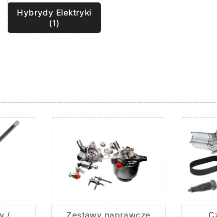
Hybrydy Elektryki
(1)
y /
Zestawy naprawcze
Cz