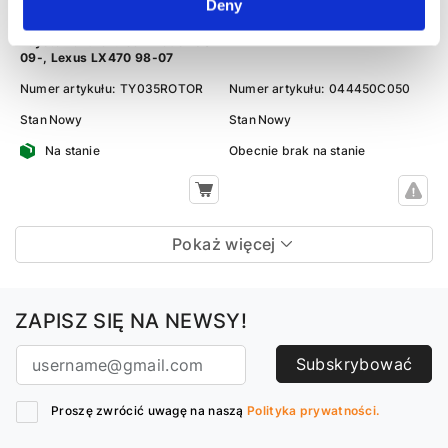
Deny
hydraulicznej pompy zasilającej
kierowniczej Toyota Tundra 06-
Toyota Land Cruiser 200 07-21,
13
Toyota Land Cruiser Prado 150
09-, Lexus LX470 98-07
Numer artykułu:
TY035ROTOR
Numer artykułu:
044450C050
Stan
Nowy
Stan
Nowy
Na stanie
Obecnie brak na stanie
Pokaż więcej
ZAPISZ SIĘ NA NEWSY!
Subskrybować
Proszę zwrócić uwagę na naszą
Polityka prywatności.