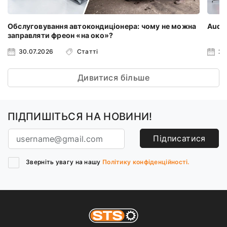
Обслуговування автокондиціонера: чому не можна
Audi 
заправляти фреон «на око»?
30.07.2026
Статті
23
Дивитися більше
ПІДПИШІТЬСЯ НА НОВИНИ!
Підписатися
Зверніть увагу на нашу
Політику конфіденційності.