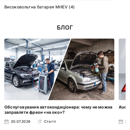
Високовольтна батарея MHEV (4)
БЛОГ
Обслуговування автокондиціонера: чому не можна
Audi 
заправляти фреон «на око»?
30.07.2026
Статті
23