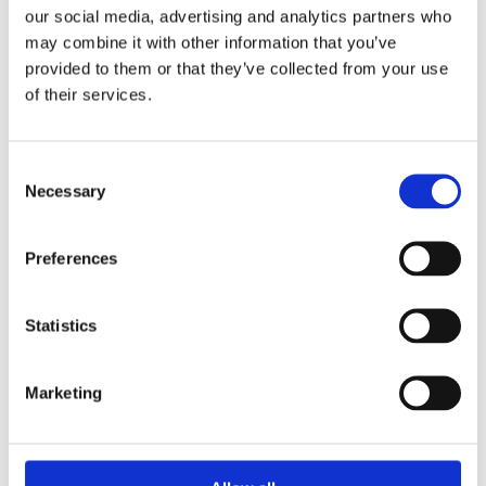
our social media, advertising and analytics partners who
may combine it with other information that you’ve
provided to them or that they’ve collected from your use
of their services.
Consent
Necessary
Selection
Preferences
Statistics
Агрегати рульового управління (11)
Рульова рейка з ЕПК (11)
Шток 
Marketing
Шток