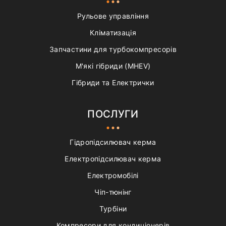
Рульове управління
Кліматизація
Запчастини для турбокомпресорів
М'які гібриди (MHEV)
Гібриди та Електрички
ПОСЛУГИ
Гідропідсилювач керма
Електропідсилювач керма
Електромобілі
Чіп-тюнінг
Турбіни
Компресори для кондиціонерів