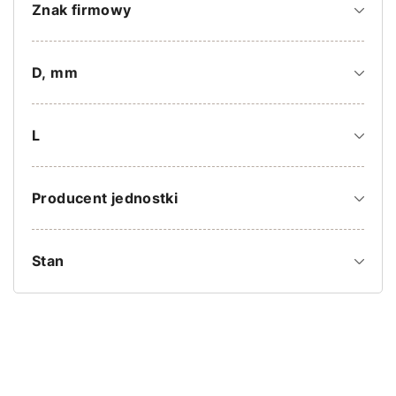
Znak firmowy
D, mm
L
Producent jednostki
Stan