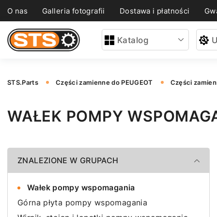
O nas
Galleria fotografii
Dostawa i płatności
Gwa
Katalog
U
STS.Parts
Części zamienne do PEUGEOT
Części zamie
WAŁEK POMPY WSPOMAGA
ZNALEZIONE W GRUPACH
Wałek pompy wspomagania
Górna płyta pompy wspomagania