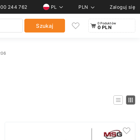
500 244 762
PL
PLN
Zaloguj się
0 Poduktów
Szukaj
0 PLN
206