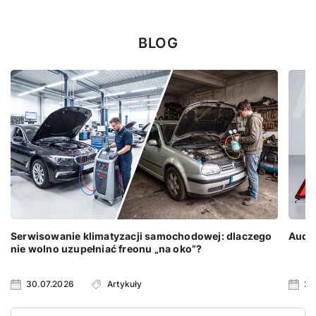
BLOG
Serwisowanie klimatyzacji samochodowej: dlaczego
Audi 
nie wolno uzupełniać freonu „na oko”?
30.07.2026
Artykuły
23