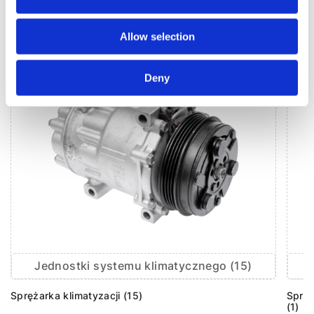
KLIMATYZACJA DO
PEUGEOT 306
Allow selection
Deny
Jednostki systemu klimatycznego (15)
Sprężarka klimatyzacji (15)
Sprzę
(1)