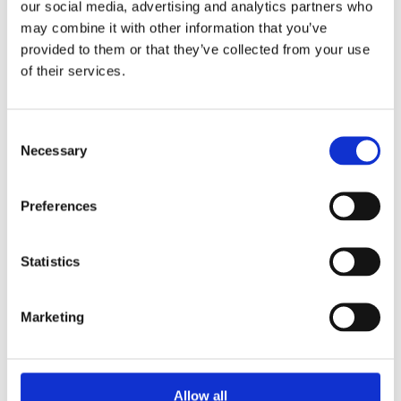
our social media, advertising and analytics partners who
may combine it with other information that you’ve
provided to them or that they’ve collected from your use
of their services.
Consent
Necessary
Selection
Ze
Agregaty układu kierowniczego (32)
Preferences
Przekładnia kierownicza ze wspomaganiem
Zesta
Statistics
hydraulicznym (3)
Zest
Przekładnia kierownicza bez wspomagania
Tulej
hydraulicznego (2)
Marketing
Hydrauliczna pompa wspomagania (27)
Allow all