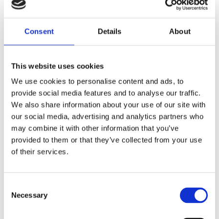
Consent
Details
About
This website uses cookies
We use cookies to personalise content and ads, to
provide social media features and to analyse our traffic.
We also share information about your use of our site with
Agregaty układu kierowniczego (4)
our social media, advertising and analytics partners who
may combine it with other information that you’ve
Przekładnia kierownicza EPS (4)
Listw
provided to them or that they’ve collected from your use
of their services.
Consent
KLIMATYZACJA DO
PEUGEOT 208
Necessary
Selection