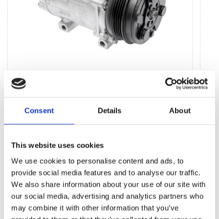
Jednostki systemu klimatycznego (38)
Sprężarka klimatyzacji (38)
Zesta
Consent
Details
About
Sprzę
(2)
Zesta
This website uses cookies
We use cookies to personalise content and ads, to
BESTSELLERY CZĘŚCI ZAMIENNYCH TEJ
provide social media features and to analyse our traffic.
MARKI PEUGEOT 307
We also share information about your use of our site with
our social media, advertising and analytics partners who
may combine it with other information that you’ve