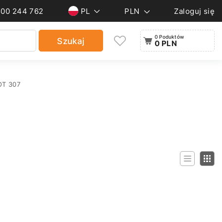
500 244 762
PL
PLN
Zaloguj się
0 Poduktów
Szukaj
0 PLN
OT 307