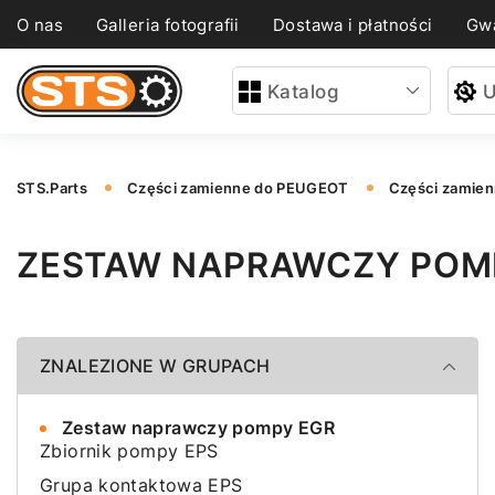
O nas
Galleria fotografii
Dostawa i płatności
Gwa
Katalog
U
STS.Parts
Części zamienne do PEUGEOT
Części zamie
ZESTAW NAPRAWCZY POMP
ZNALEZIONE W GRUPACH
Zestaw naprawczy pompy EGR
Zbiornik pompy EPS
Grupa kontaktowa EPS