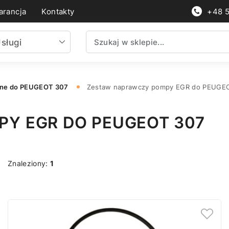
rancja
Kontakty
+48 
sługi
nne do PEUGEOT 307
Zestaw naprawczy pompy EGR do PEUGE
Y EGR DO PEUGEOT 307
Znaleziony:
1