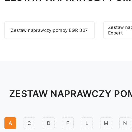
Zestaw na
Zestaw naprawczy pompy EGR 307
Expert
ZESTAW NAPRAWCZY POM
A
C
D
F
L
M
N