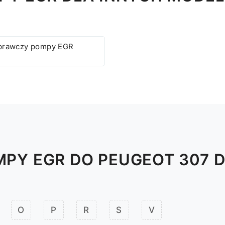
prawczy pompy EGR
PY EGR DO PEUGEOT 307
O
P
R
S
V