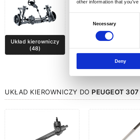
other information that you’ve
Consent
Necessary
Selection
Układ kierowniczy
Klimatyzacja (48)
(48)
Deny
UKŁAD KIEROWNICZY DO
PEUGEOT 307