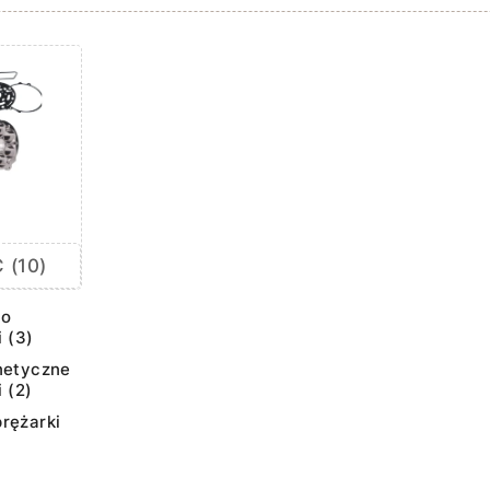
 (10)
go
i (3)
netyczne
 (2)
rężarki