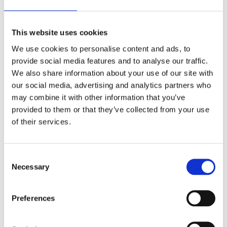
This website uses cookies
Ремкомплект насоса ГПК VW
Прокладка ГПК Audi Q7 05-15,
Transporter T5 03-15, Audi A3
Hyundai Tucson 04-09, VW
We use cookies to personalise content and ads, to
96-03, SEAT Alhambra 96-10
Transporter T5 03-15
provide social media features and to analyse our traffic.
Номер артикула:
VW8001KIT
Номер артикула:
P-03123
We also share information about your use of our site with
our social media, advertising and analytics partners who
Стан
Новий
Стан
Новий
may combine it with other information that you’ve
В наявності
В наявності
provided to them or that they’ve collected from your use
79 PLN
14,80 PLN
of their services.
Consent
РЕМОНТ
Necessary
Selection
ЗАПИСАТИСЯ НА РЕМОНТ АГРЕГАТУ
Preferences
Країна
*