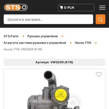
0 PLN
STS.Parts
Рульове управління
Агрегати системи рульового управління
Насос ГПК
Насос ГПК VW020R (KYB)
Артикул: VW020R (KYB)