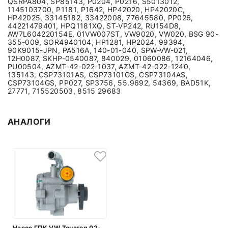
QSRPA804, SP85143, P0204, P0216, S5013012,
1145103700, P1181, P1642, HP42020, HP42020C,
HP42025, 33145182, 33422008, 77645580, PP026,
44221479401, HPQ1181XQ, ST-VP242, RU154D8,
AW7L604220154E, 01VW007ST, VW9020, VW020, BSG 90-
355-009, SOR4940104, HP1281, HP2024, 99394,
90K9015-JPN, PA516A, 140-01-040, SPW-VW-021,
12H0087, SKHP-0540087, 840029, 01060086, 12164046,
PU00504, AZMT-42-022-1037, AZMT-42-022-1240,
135143, CSP73101AS, CSP73101GS, CSP73104AS,
CSP73104GS, PP027, SP3756, 55.9692, 54369, BAD51K,
27771, 715520503, 8515 29683
АНАЛОГИ
Насос ГПК VW Touareg 02-