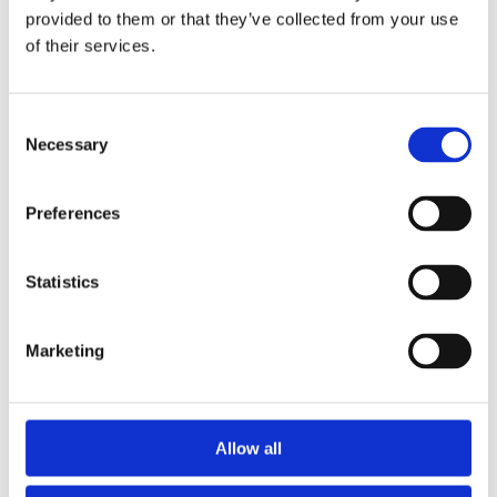
provided to them or that they’ve collected from your use
РЕМОНТ
of their services.
ЗАПИСАТИСЯ НА РЕМОНТ АГРЕГАТУ
Consent
Країна
*
Necessary
Selection
Poland
Preferences
Ім'я
*
Statistics
Телефон
*
Marketing
PL
+48
Зверніть увагу на нашу
Політику
конфіденційності.
Allow all