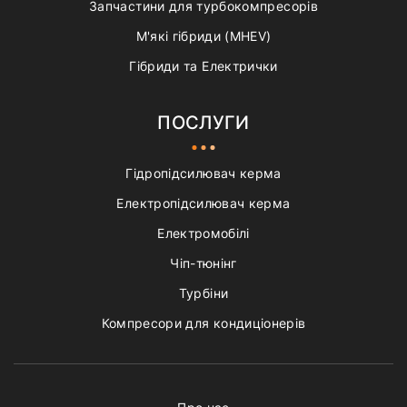
Запчастини для турбокомпресорів
М'які гібриди (MHEV)
Гібриди та Електрички
ПОСЛУГИ
Гідропідсилювач керма
Електропідсилювач керма
Електромобілі
Чіп-тюнінг
Турбіни
Компресори для кондиціонерів