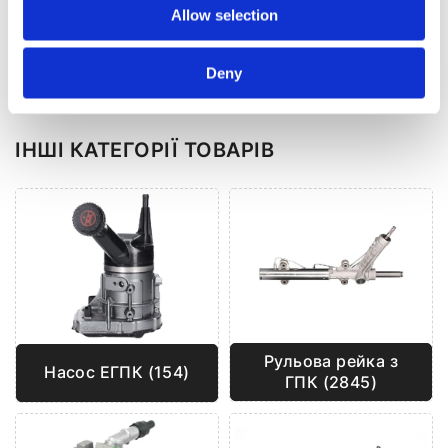
Надіслати
Allow selection
Deny
ІНШІ КАТЕГОРІЇ ТОВАРІВ
Рульова рейка з
Насос ЕГПК (154)
ГПК (2845)