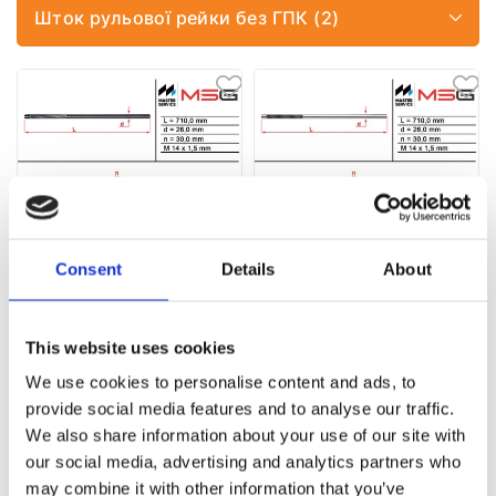
Шток рульової рейки без ГПК (2)
Шток рульової рейки без ГПК
Шток рульової рейки без ГПК
Consent
Details
About
Mazda CX-5 12-17
Mazda 6 12-24, Mazda 3 13-19
Номер артикула:
MA109C
Номер артикула:
MA110C
Стан
Новий
Стан
Новий
This website uses cookies
В наявності
В наявності
We use cookies to personalise content and ads, to
provide social media features and to analyse our traffic.
240 PLN
240 PLN
We also share information about your use of our site with
our social media, advertising and analytics partners who
may combine it with other information that you’ve