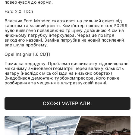
повернувся до норми.
Ford 2.0 TDCi
Власник Ford Mondeo скаржився на сильний свист під
капотом та млявий розгін. Комп'ютер показав код P0299.
Було виявлено повздовжню тріщину довжиною 4 см на
нижньому патрубку інтеркулера. Через це повітря
виходило назовні. Заміна патрубка на новий посилений
вирішила проблему.
Opel Insignia 1.6 CDTI
Помилка недодуву. Проблема виявилася у підклинюванні
механізму змінюваної геометрії через велику кількість
нагару (наслідок міської їзди на низьких обертах).
Знадобився демонтаж турбокомпресора, його повне
розбирання та чищення в ультразвуковій ванні.
СХОЖІ МАТЕРІАЛИ: