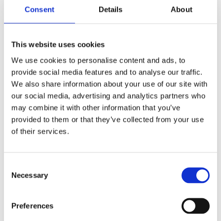
первинний огляд та професійні інструментальні тести.
Consent
Details
About
Що може
Що робить майстер на
перевірити
сервісі?
власник?
This website uses cookies
Візуальний огляд
We use cookies to personalise content and ads, to
Опресовування системи
патрубків на
наддуву димогенератором
provide social media features and to analyse our traffic.
наявність тріщин
під тиском.
та слідів оливи.
We also share information about your use of our site with
our social media, advertising and analytics partners who
Перевірка
may combine it with other information that you’ve
надійності
Комп'ютерна діагностика,
електричних
зчитування параметрів
provided to them or that they’ve collected from your use
роз'ємів MAP-
наддуву в динаміці.
of their services.
сенсора.
Контроль
Перевірка величини
цілісності тонких
розрідження, яку створює
Consent
вакуумних
вакуумний насос, за
трубок.
допомогою вакуумметра.
Necessary
Selection
Очищення від
бруду, якщо
Демонтаж та тестування
Preferences
заклинила
актуатора на стенді.
дросельна