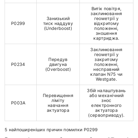
Витік повітря,
заклинювання
Занизький
геометрії у
P0299
тиск наддуву
відкритому
(Underboost)
положенні,
зношення
картриджа.
Заклинювання
геометрії у
Передув
закритому
P0234
двигуна
положенні,
(Overboost)
несправний
клапан N75 чи
Westgate.
Збій налаштувань
Перевищення
або механічний
ліміту
знос
P003A
навчання
електронного
актуатора
актуатора
(сервоприводу).
5 найпоширеніших причин помилки P0299