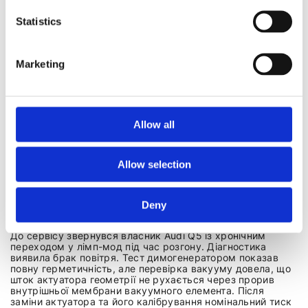
заслінка.
Statistics
МЕТОДИ РЕМОНТУ ПОМИЛКИ P0299
Marketing
Усунення проблеми напряму залежить від результатів
діагностики. Якщо буде виявлено люфт вала,
пошкодження крильчатки або критичний знос корпусу,
оптимальним виходом стане повна
заміна турбіни
на
відновлену або нову оригінальну. Також майстри
виконують ультразвукову чистку геометрії від
Allow all
відкладень сажі, міняють мембранні чи електронні
актуатори та відновлюють герметичність інтеркулера.
Allow selection
РЕАЛЬНІ ПРИКЛАДИ РЕМОНТІВ P0299 В
ПОПУЛЯРНИХ МОДЕЛЯХ
Deny
VW/Audi 2.0 TDI
До сервісу звернувся власник Audi Q5 із хронічним
переходом у лімп-мод під час розгону. Діагностика
виявила брак повітря. Тест димогенератором показав
повну герметичність, але перевірка вакууму довела, що
шток актуатора геометрії не рухається через прорив
внутрішньої мембрани вакуумного елемента. Після
заміни актуатора та його калібрування номінальний тиск