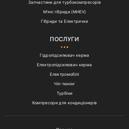
Запчастини для турбокомпресорів
М'які гібриди (MHEV)
Гібриди та Електрички
ПОСЛУГИ
Гідропідсилювач керма
Електропідсилювач керма
Електромобілі
Чіп-тюнінг
Турбіни
Компресори для кондиціонерів