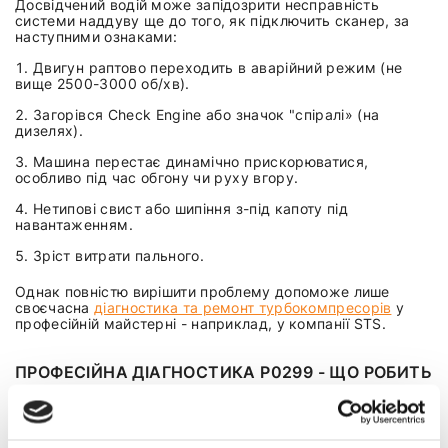
Досвідчений водій може запідозрити несправність
системи наддуву ще до того, як підключить сканер, за
наступними ознаками:
Двигун раптово переходить в аварійний режим (не
вище 2500-3000 об/хв).
Загорівся Check Engine або значок "спіралі» (на
дизелях).
Машина перестає динамічно прискорюватися,
особливо під час обгону чи руху вгору.
Нетипові свист або шипіння з-під капоту під
навантаженням.
Зріст витрати пального.
Однак повністю вирішити проблему допоможе лише
своєчасна
діагностика та ремонт турбокомпресорів
у
професійній майстерні - наприклад, у компанії STS.
ПРОФЕСІЙНА ДІАГНОСТИКА P0299 - ЩО РОБИТЬ
МЕХАНІК І ЩО МОЖЕТЕ ЗРОБИТИ САМІ?
Щоб не виконувати хаотичну заміну всього підряд, варто
розділити процес перевірки на два етапи: самостійний