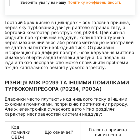
Зверніть увагу на нашу
Політику конфіденційності.
Гострий брак кисню в циліндрах - ось головна причина,
через яку турбований двигун раптово втрачає тягу, а
бортовий комп'ютер реєструє код p0299. Цей сигнал
свідчить про хронічний недодув, коли штатна турбіна
через механічний знос або розгерметизацію магістралей
не здатна нагнітати необхідний тиск. Отримавши
інформацію про дефіцит повітря, блок керування миттєво
обмежує оберти задля безпеки двигуна, бо подальша
їзда з такою несправністю може спричинити проблеми
аж до капітального ремонту усього агрегату.
РІЗНИЦЯ МІЖ P0299 ТА ІНШИМИ ПОМИЛКАМИ
ТУРБОКОМПРЕСОРА (P0234, P003A)
Власники часто плутають код низького тиску з іншими
схожими помилками, попри їхню протилежну природу.
Але ж електроніка сучасного авто чітко розділяє
характер несправностей системи наддуву:
Код
Головна причина
помилки
Що означає?
виникнення
OBD-II