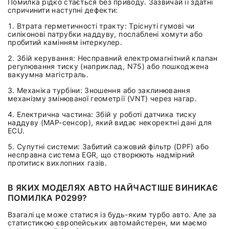
Помилка рідко стається без приводу. Зазвичай її здатні
спричинити наступні дефекти:
Втрата герметичності тракту: Тріснуті гумові чи
силіконові патрубки наддуву, послаблені хомути або
пробитий камінням інтеркулер.
Збій керування: Несправний електромагнітний клапан
регулювання тиску (наприклад, N75) або пошкоджена
вакуумна магістраль.
Механіка турбіни: Зношення або заклинювання
механізму змінюваної геометрії (VNT) через нагар.
Електрична частина: Збій у роботі датчика тиску
наддуву (MAP-сенсор), який видає некоректні дані для
ECU.
Супутні системи: Забитий сажовий фільтр (DPF) або
несправна система EGR, що створюють надмірний
протитиск вихлопних газів.
В ЯКИХ МОДЕЛЯХ АВТО НАЙЧАСТІШЕ ВИНИКАЄ
ПОМИЛКА P0299?
Взагалі це може статися із будь-яким турбо авто. Але за
статистикою європейських автомайстерен, ми маємо