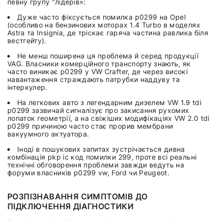
певну групу "лідерів»:
Дуже часто фіксується помилка p0299 на Оpel
(особливо на бензинових моторах 1.4 Turbo в моделях
Astra та Insignia, де тріскає гаряча частина равлика біля
вестгейту).
Не менш поширена ця проблема й серед продукції
VAG. Власники комерційного транспорту знають, як
часто виникає p0299 у VW Crafter, де через високі
навантаження страждають патрубки наддуву та
інтеркулер.
На легкових авто з легендарним дизелем VW 1.9 tdi
p0299 зазвичай сигналізує про закисання рухомих
лопаток геометрії, а на свіжіших модифікаціях VW 2.0 tdi
p0299 причиною часто стає прорив мембрани
вакуумного актуатора.
Іноді в пошукових запитах зустрічається дивна
комбінація pkp ic код помилки 299, проте всі реальні
технічні обговорення проблеми завжди ведуть на
форуми власників p0299 vw, Ford чи Peugeot.
РОЗПІЗНАВАННЯ СИМПТОМІВ ДО
ПІДКЛЮЧЕННЯ ДІАГНОСТИКИ