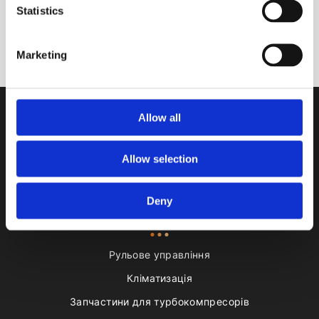
Statistics
Підписатися
Зверніть увагу на нашу
Політику конфіденційності.
Marketing
Allow all
Allow selection
Залишити відгук
Deny
ТОВАРИ
Рульове управління
Кліматизація
Запчастини для турбокомпресорів