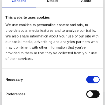
Consent
Details
About
This website uses cookies
We use cookies to personalise content and ads, to
provide social media features and to analyse our traffic.
We also share information about your use of our site with
our social media, advertising and analytics partners who
may combine it with other information that you’ve
Обслуговування автокондиціонера: чому не можна
Audi 
provided to them or that they’ve collected from your use
заправляти фреон «на око»?
of their services.
30.07.2026
Статті
23
Consent
Дивитися більше
Necessary
Selection
Preferences
ПІДПИШІТЬСЯ НА НОВИНИ!