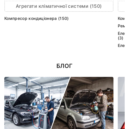
Агрегати кліматичної системи (150)
Компресор кондиціонера (150)
Комп
Ремк
Елек
(3)
Елек
БЛОГ