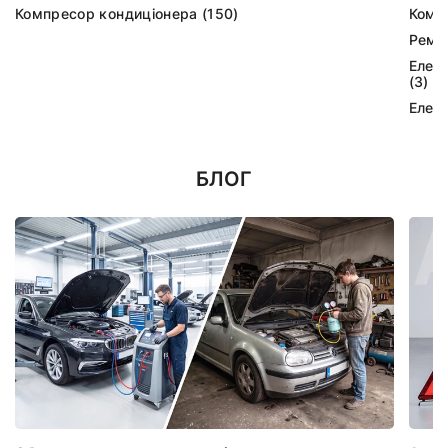
Компресор кондиціонера (150)
Комп
Ремк
Елек
(3)
Елек
БЛОГ