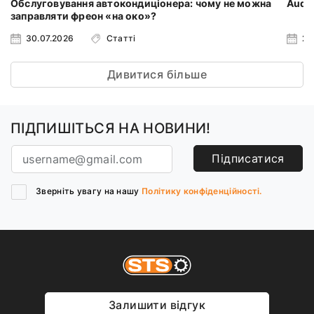
Обслуговування автокондиціонера: чому не можна
Audi 
заправляти фреон «на око»?
30.07.2026
Статті
23
Дивитися більше
ПІДПИШІТЬСЯ НА НОВИНИ!
Підписатися
Зверніть увагу на нашу
Політику конфіденційності.
Залишити відгук