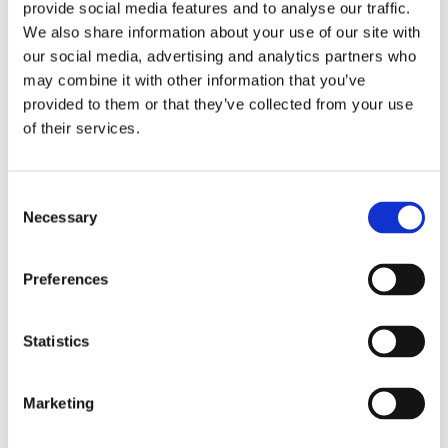
provide social media features and to analyse our traffic.
We also share information about your use of our site with
our social media, advertising and analytics partners who
may combine it with other information that you’ve
provided to them or that they’ve collected from your use
Агрегати рульового управління (112)
of their services.
Рульова рейка з ЕПК (17)
Шток 
Рульова рейка з ГПК (46)
Шток 
Consent
Насос ГПК (49)
Розпо
Necessary
Selection
Шток
Preferences
Statistics
Marketing